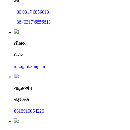
ટેલ
+86 0317 6856613
+86 (0317)6856613
ઈ-મેલ
ઈ-મેલ
info@hbxinqi.cn
વોટ્સએપ
વોટ્સએપ
8618910654220