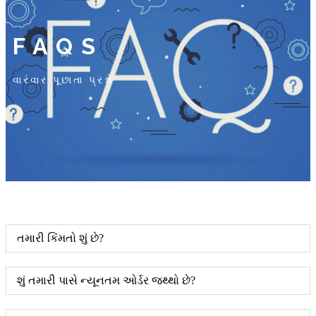
FAQS
વારંવાર પૂછાતા પ્રશ્નો
તમારી કિંમતો શું છે?
શું તમારી પાસે ન્યૂનતમ ઓર્ડર જથ્થો છે?