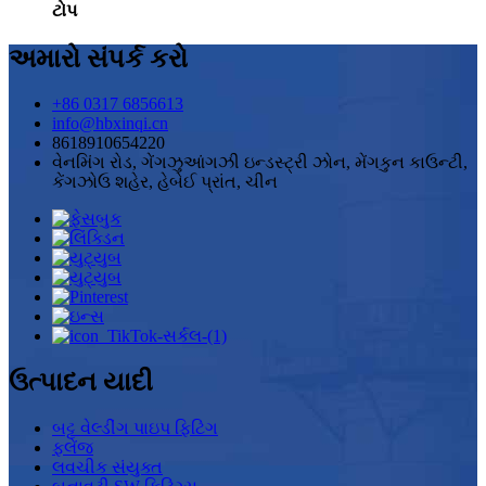
ટોપ
અમારો સંપર્ક કરો
+86 0317 6856613
info@hbxinqi.cn
8618910654220
વેનમિંગ રોડ, ગેંગઝુઆંગઝી ઇન્ડસ્ટ્રી ઝોન, મેંગકુન કાઉન્ટી,
કેંગઝોઉ શહેર, હેબેઈ પ્રાંત, ચીન
ઉત્પાદન યાદી
બટ્ટ વેલ્ડીંગ પાઇપ ફિટિંગ
ફ્લેંજ
લવચીક સંયુક્ત