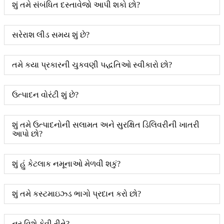
શું તમે સંબંધિત દસ્તાવેજો આપી શકો છો?
સરેરાશ લીડ સમય શું છે?
તમે કયા પ્રકારની ચુકવણી પદ્ધતિઓ સ્વીકારો છો?
ઉત્પાદન વોરંટી શું છે?
શું તમે ઉત્પાદનોની સલામત અને સુરક્ષિત ડિલિવરીની ખાતરી
આપો છો?
શું હું કેટલાક નમૂનાઓ મેળવી શકું?
શું તમે કસ્ટમાઇઝ્ડ ભાગો પ્રદાન કરો છો?
નૂર વિશે કેવી રીતે?