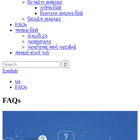
ઉત્પાદન સમાચાર
ફ્લેંજ વિશે
વિસ્તરણ સંયુક્ત વિશે
ઉદ્યોગ સમાચાર
FAQs
અમારા વિશે
ફેક્ટરી ટૂર
પ્રમાણપત્ર
પ્રવૃત્તિઓ અને પ્રદર્શનો
અમારો સંપર્ક કરો
English
ઘર
FAQs
FAQs