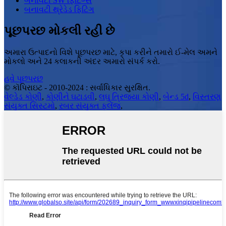
બનાવટી SW ફિટિંગ્સ
બનાવટી થ્રેડેડ ફિટિંગ
પૂછપરછ મોકલી રહી છે
અમારા ઉત્પાદનો વિશે પૂછપરછ માટે, કૃપા કરીને તમારો ઈ-મેલ અમને
મોકલો અને 24 કલાકની અંદર અમારો સંપર્ક કરો.
હવે પૂછપરછ
© કૉપિરાઇટ - 2010-2024 : સર્વાધિકાર સુરક્ષિત.
વેલ્ડેડ કોણી
,
કોણીને ઘટાડવી
,
લઘુ ત્રિજ્યા કોણી
,
બેન્ડ 5d
,
વિસ્તરણ
સંયુક્ત સિસ્ટમો
,
રબર સંયુક્ત ફ્લેંજ
,