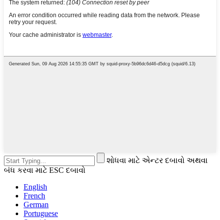
શોધવા માટે એન્ટર દબાવો અથવા
બંધ કરવા માટે ESC દબાવો
English
French
German
Portuguese