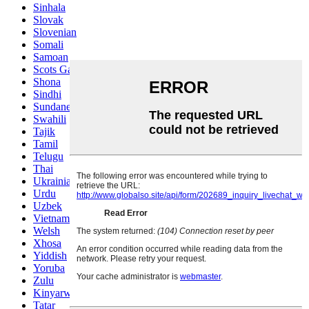
Sinhala
Slovak
Slovenian
Somali
Samoan
Scots Gaelic
Shona
Sindhi
Sundanese
Swahili
Tajik
Tamil
Telugu
Thai
Ukrainian
Urdu
Uzbek
Vietnamese
Welsh
Xhosa
Yiddish
Yoruba
Zulu
Kinyarwanda
Tatar