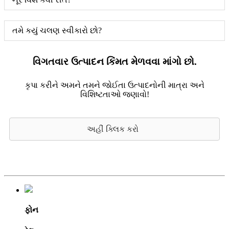
તમે કયું ચલણ સ્વીકારો છો?
વિગતવાર ઉત્પાદન કિંમત મેળવવા માંગો છો.
કૃપા કરીને અમને તમને જોઈતા ઉત્પાદનોની માત્રા અને
વિશિષ્ટતાઓ જણાવો!
અહીં ક્લિક કરો
ફોન