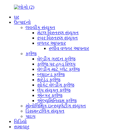
ઘર
ઉત્પાદનો
લવચીક સંયુક્ત
મેટલ વિસ્તરણ સંયુક્ત
રબર વિસ્તરણ સંયુક્ત
વળતર આપનાર
સ્લીવ વળતર આપનાર
ફ્લેંજ
વેલ્ડીંગ ગરદન ફ્લેંજ
ફ્લેંજ પર હબ્ડ સ્લિપ
વેલ્ડીંગ માટે પ્લેટ ફ્લેંજ
બ્લાઇન્ડ ફ્લેંજ
થ્રેડેડ ફ્લેંજ
સોકેટ વેલ્ડીંગ ફ્લેંજ
લેપ સંયુક્ત ફ્લેંજ
એન્કર ફ્લેંજ
એલ્યુમિનિયમ ફ્લેંજ
મોનોલિથિક ઇન્સ્યુલેટીંગ સંયુક્ત
ડિસમન્ટલિંગ સંયુક્ત
પાઇપ
વિડિયો
સમાચાર