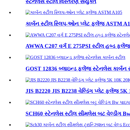
સ્ટેનલેસ સ્ટીલ વિસ્તરણ સંયુક્ત
કાર્બન સ્ટીલ સ્લિપ-ઓન પ્લેટ ફ્લેંજ ASTM A
AWWA C207 વર્ગ E 275PSI સ્ટીલ હબ્ડ ફ્લેંજ 
GOST 12836 બ્લાઇન્ડ ફ્લેંજ સ્ટેનલેસ કાર્બન 
JIS B2220 JIS B2238 વેલ્ડિંગ પ્લેટ ફ્લેંજ 5K
SCH60 સ્ટેનલેસ સ્ટીલ સીમલેસ બટ વેલ્ડીંગ Bw