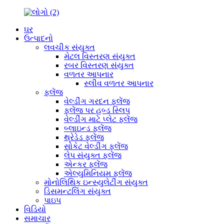
ઘર
ઉત્પાદનો
લવચીક સંયુક્ત
મેટલ વિસ્તરણ સંયુક્ત
રબર વિસ્તરણ સંયુક્ત
વળતર આપનાર
સ્લીવ વળતર આપનાર
ફ્લેંજ
વેલ્ડીંગ ગરદન ફ્લેંજ
ફ્લેંજ પર હબ્ડ સ્લિપ
વેલ્ડીંગ માટે પ્લેટ ફ્લેંજ
બ્લાઇન્ડ ફ્લેંજ
થ્રેડેડ ફ્લેંજ
સોકેટ વેલ્ડીંગ ફ્લેંજ
લેપ સંયુક્ત ફ્લેંજ
એન્કર ફ્લેંજ
એલ્યુમિનિયમ ફ્લેંજ
મોનોલિથિક ઇન્સ્યુલેટીંગ સંયુક્ત
ડિસમન્ટલિંગ સંયુક્ત
પાઇપ
વિડિયો
સમાચાર