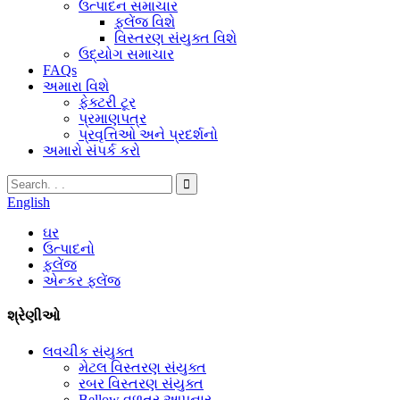
ઉત્પાદન સમાચાર
ફ્લેંજ વિશે
વિસ્તરણ સંયુક્ત વિશે
ઉદ્યોગ સમાચાર
FAQs
અમારા વિશે
ફેક્ટરી ટૂર
પ્રમાણપત્ર
પ્રવૃત્તિઓ અને પ્રદર્શનો
અમારો સંપર્ક કરો
English
ઘર
ઉત્પાદનો
ફ્લેંજ
એન્કર ફ્લેંજ
શ્રેણીઓ
લવચીક સંયુક્ત
મેટલ વિસ્તરણ સંયુક્ત
રબર વિસ્તરણ સંયુક્ત
Bellow વળતર આપનાર