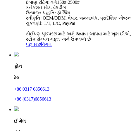
દબાણ રેટિંગ: વર્ગ150#-2500#
કનેક્શન મોડ: વેલ્ડીંગ
ઉત્પાદન પદ્ધતિ: ફોર્જિંગ
સ્વીકૃતિ: OEM/ODM, વેપાર, જથ્થાબંધ, પ્રાદેશિક એજન્
ચુકવણી: T/T, L/C, PayPal
કોઈપણ પૂછપરછ માટે અમે જવાબ આપવા માટે ખુશ છીએ, કૃપ
સ્ટોક સેમ્પલ મફત અને ઉપલબ્ધ છે
પૂછપરછ
વિગત
ફોન
ટેલ
+86 0317 6856613
+86 (0317)6856613
ઈ-મેલ