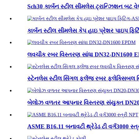
Sch30 કાર્બન સ્ટીલ સીમલેસ ટ્રાન્ઝિશન બટ વેલ્
કાર્બન સ્ટીલ સીમલેસ કેપ હાઇ પ્રેશર પાઇપ ફિટિં
લવચીક રબર વિસ્તરણ સાંધા DN32-DN1600
સ્ટેનલેસ સ્ટીલ સિંગલ ફ્લેંજ રબર ફ્લેક્સિબલ 
બેલોઝ વળતર આપનાર વિસ્તરણ સંયુક્ત DN2
ASME B16.11 બનાવટી થ્રેડેડ ટી વર્ગ3000 સ્ત