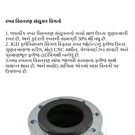
રબર વિસ્તરણ સંયુક્ત વિગતો
1. લવચીક રબર વિસ્તરણ સંયુક્તનો કાચો માલ ઉચ્ચ ગુણવત્તાની
રબર છે, અને કુદરતી રબરની સામગ્રી 50% થી વધુ છે.
2. JGD ફ્લેક્સિબલ સિંગલ સ્ફિયર રબર જોઈન્ટનું ફ્લેંજ ઉચ્ચ
ગુણવત્તાવાળા સ્ટીલ, મોટા CNC મશીન, ગેલ્વેનાઈઝ્ડ સપાટી અને
પ્રમાણભૂત ફ્લેંજ ટાઈપિંગથી બનેલું છે.
3.બધા રબરના વિસ્તરણ સાંધા જાળવી રાખવાના ફ્લેંજ સાથે
સમાપ્ત થાય છે, અને મર્યાદા સળિયા એકમો ખાસ વિનંતી પર
ઉપલબ્ધ છે.