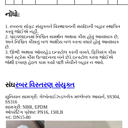
નોંધો:
1. રબરના સોફ્ટ સંયુક્તને વિસ્થાપનની મર્યાદાની બહાર સ્થાપિત
કરવું જોઈએ નહીં.
2. પાઇપલાઇનમાં નિશ્ચિત સમર્થન અથવા કૌંસ હોવું આવશ્યક છે,
અને નિશ્ચિત કૌંસનું બળ અક્ષીય બળ કરતા વધારે હોવું આવશ્યક
છે.
3. ઊભી અથવા ઓવરહેડ ઇન્સ્ટોલ કરતી વખતે, ફિક્સિંગ કૌંસ
અને સ્ટ્રેસ કૌંસ ઉત્પાદનના બંને છેડે ઇન્સ્ટોલ કરવા જોઈએ
જેથી દબાણ હેઠળ કામ કર્યા પછી ખેંચીને બહાર ન આવે.
સંઘ
રબર વિસ્તરણ સંયુક્ત
યુનિયન સામગ્રી: ગેલ્વેનાઈઝ્ડ/બ્લેક મલ્લેબલ આયર્ન, SS304,
SS316
સામગ્રી: NBR, EPDM
ઓપરેટિંગ પ્રેશર: PN16, 150LB
કદ: DN15-80