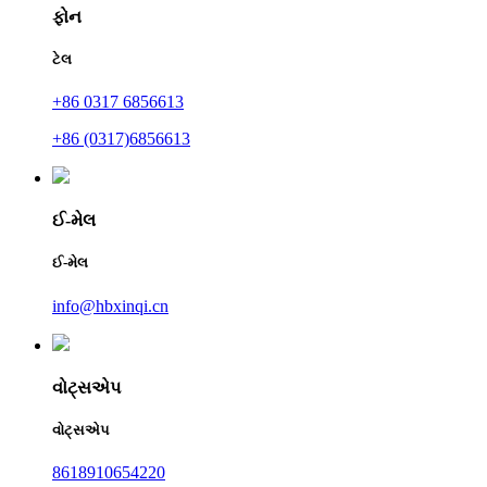
ફોન
ટેલ
+86 0317 6856613
+86 (0317)6856613
ઈ-મેલ
ઈ-મેલ
info@hbxinqi.cn
વોટ્સએપ
વોટ્સએપ
8618910654220