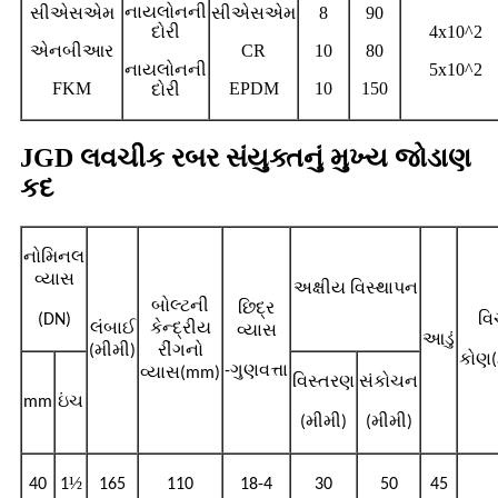
નાયલોનની
સીએસએમ
સીએસએમ
8
90
દોરી
4x10^2
એનબીઆર
CR
10
80
નાયલોનની
5x10^2
FKM
EPDM
10
150
દોરી
JGD લવચીક રબર સંયુક્તનું મુખ્ય જોડાણ
કદ
નોમિનલ
વ્યાસ
અક્ષીય વિસ્થાપન
બોલ્ટની
છિદ્ર
(DN)
વ
લંબાઈ
કેન્દ્રીય
વ્યાસ
આડું
(મીમી)
રીંગનો
કોણ(
-ગુણવત્તા
વ્યાસ(mm)
વિસ્તરણ
સંકોચન
mm
ઇંચ
(મીમી)
(મીમી)
½
40
1
165
110
18-4
30
50
45