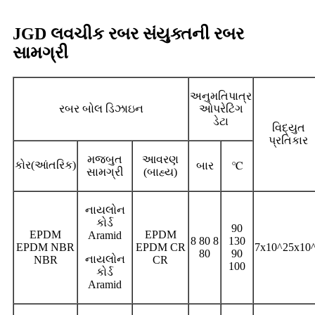
JGD લવચીક રબર સંયુક્તની રબર
સામગ્રી
અનુમતિપાત્ર
રબર બોલ ડિઝાઇન
ઓપરેટિંગ
ડેટા
વિદ્યુત
પ્રતિકાર
મજબુત
આવરણ
કોર
(
)
બાર
℃
આંતરિક
સામગ્રી
(બાહ્ય)
નાયલોન
કોર્ડ
90
EPDM
EPDM
Aramid
8 80 8
130
EPDM NBR
EPDM CR
7x10^25x10
80
90
નાયલોન
NBR
CR
100
કોર્ડ
Aramid