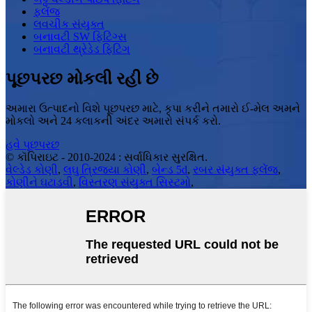
ફ્લેંજ
લવચીક સંયુક્ત
બનાવટી SW ફિટિંગ્સ
બનાવટી થ્રેડેડ ફિટિંગ
પૂછપરછ મોકલી રહી છે
અમારા ઉત્પાદનો વિશે પૂછપરછ માટે, કૃપા કરીને તમારો ઈ-મેલ અમને
મોકલો અને 24 કલાકની અંદર અમારો સંપર્ક કરો.
હવે પૂછપરછ
© કૉપિરાઇટ - 2010-2024 : સર્વાધિકાર સુરક્ષિત.
વેલ્ડેડ કોણી
,
લઘુ ત્રિજ્યા કોણી
,
બેન્ડ 5d
,
રબર સંયુક્ત ફ્લેંજ
,
કોણીને ઘટાડવી
,
વિસ્તરણ સંયુક્ત સિસ્ટમો
,