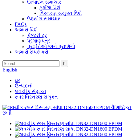
ઉત્પાદન સમાચાર
ફ્લેંજ વિશે
વિસ્તરણ સંયુક્ત વિશે
ઉદ્યોગ સમાચાર
FAQs
અમારા વિશે
ફેક્ટરી ટૂર
પ્રમાણપત્ર
પ્રવૃત્તિઓ અને પ્રદર્શનો
અમારો સંપર્ક કરો
English
ઘર
ઉત્પાદનો
લવચીક સંયુક્ત
રબર વિસ્તરણ સંયુક્ત