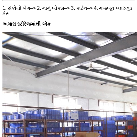
1. સંકોચો બેગ–> 2. નાનું બોક્સ–> 3. કાર્ટન–> 4. મજબૂત પ્લાયવુડ
કેસ
અમારા સ્ટોરેજમાંથી એક