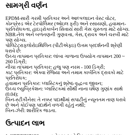
સામગ્રી વર્ણન
EPDM-સારી ગરમી પ્રતિકાર અને આલ્કલાઇન વેસ્ટ વોટર,
કોમ્પ્રેસ્ડ એર ટેરપોલિમર (ઓઇલ ફ્રી) અને રસાયણો, હવામાન-
પ્રતિરોધકતા, હાઇડ્રોકાર્બન સિવાય સારી ગેસ ચુસ્તતા માટે યોગ્ય.
NBR-તેલ અને બળતણની ગુણવત્તા, ગેસ, દ્રાવક અને ચરબી માટે
પણ યોગ્ય.
પોલિટેટ્રાફ્લોરોઇથિલિન (પીટીએફઇ) ઉત્તમ પ્રદર્શનની શ્રેણી
ધરાવે છે:
ઉચ્ચ તાપમાન પ્રતિકાર: લાંબા ગાળાના ઉપયોગ તાપમાન 200 ~
260 ડિગ્રી;
નીચા તાપમાન પ્રતિકાર: હજુ પણ નરમ - 100 ડિગ્રી;
કાટ પ્રતિકાર: એક્વા રેજિયા અને તમામ કાર્બનિક દ્રાવકો માટે
પ્રતિરોધક;
હવામાન પ્રતિકાર: પ્લાસ્ટિકનું શ્રેષ્ઠ વૃદ્ધત્વ જીવન;
ઉચ્ચ લ્યુબ્રિકેશન: પ્લાસ્ટિકમાં સૌથી નાના ઘર્ષણ ગુણાંક સાથે
(0.04);
બિન-સ્ટીકીનેસ: તે નક્કર પદાર્થોમાં સપાટીનું ન્યૂનતમ તાણ ધરાવે
છે અને કોઈપણ પદાર્થને વળગી રહેતું નથી;
બિન-ઝેરી: શારીરિક જડતા.
ઉત્પાદન લાભ