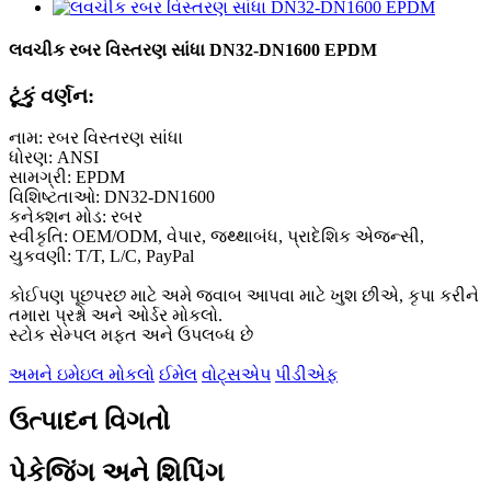
લવચીક રબર વિસ્તરણ સાંધા DN32-DN1600 EPDM
ટૂંકું વર્ણન:
નામ: રબર વિસ્તરણ સાંધા
ધોરણ: ANSI
સામગ્રી: EPDM
વિશિષ્ટતાઓ: DN32-DN1600
કનેક્શન મોડ: રબર
સ્વીકૃતિ: OEM/ODM, વેપાર, જથ્થાબંધ, પ્રાદેશિક એજન્સી,
ચુકવણી: T/T, L/C, PayPal
કોઈપણ પૂછપરછ માટે અમે જવાબ આપવા માટે ખુશ છીએ, કૃપા કરીને
તમારા પ્રશ્નો અને ઓર્ડર મોકલો.
સ્ટોક સેમ્પલ મફત અને ઉપલબ્ધ છે
અમને ઇમેઇલ મોકલો
ઈમેલ
વોટ્સએપ
પીડીએફ
ઉત્પાદન વિગતો
પેકેજિંગ અને શિપિંગ