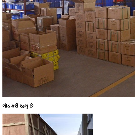
લોડ કરી રહ્યું છે