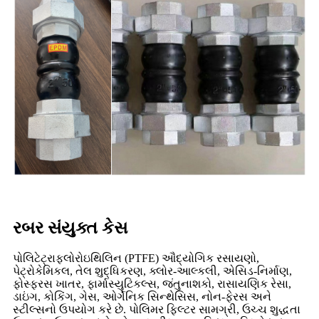
રબર સંયુક્ત કેસ
પોલિટેટ્રાફ્લોરોઇથિલિન (PTFE) ઔદ્યોગિક રસાયણો,
પેટ્રોકેમિકલ, તેલ શુદ્ધિકરણ, ક્લોર-આલ્કલી, એસિડ-નિર્માણ,
ફોસ્ફરસ ખાતર, ફાર્માસ્યુટિકલ્સ, જંતુનાશકો, રાસાયણિક રેસા,
ડાઇંગ, કોકિંગ, ગેસ, ઓર્ગેનિક સિન્થેસિસ, નોન-ફેરસ અને
સ્ટીલ્સનો ઉપયોગ કરે છે. પોલિમર ફિલ્ટર સામગ્રી, ઉચ્ચ શુદ્ધતા