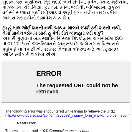
સુદાન, પેરુ, બ્રાઝિલ, ત્રિનિદાદ અને ટોબેગો, કુવૈત, કતાર, શ્રીલંકા,
પાકિસ્તાન, રોમાનિયા, ફ્રાન્સ, સ્પેન, જર્મની, બેલ્જિયમ, યુક્રેન
વગેરેને સપ્લાય કર્યા છે. (આંકડા અહીં ફક્ત નવીનતમ 5 વર્ષમાં
અમારા ગ્રાહકોનો સમાવેશ થાય છે.).
ઇ) હું માલ જોઈ શકતો નથી અથવા માલને સ્પર્શ કરી શકતો નથી,
તેમાં સામેલ જોખમ સાથે હું કેવી રીતે વ્યવહાર કરી શકું?
અમારી ગુણવત્તા વ્યવસ્થાપન સિસ્ટમ DNV દ્વારા ચકાસાયેલ ISO
9001:2015 ની જરૂરિયાતને અનુરૂપ છે. અમે તમારા વિશ્વાસને
પૂર્ણપણે લાયક છીએ. પરસ્પર વિશ્વાસ વધારવા માટે અમે ટ્રાયલ
ઓર્ડર સ્વીકારી શકીએ છીએ.