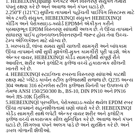
1. HEBEIXINQIpump કનેક્ટર અને વિસ્તરણ સંયુક્ત તમારા
પંપનું રક્ષણ કરે છે અને અવાજ અને કંપન ઘટાડે છે.
2.250°F (121°C) સુધીના તાપમાને પહોંચતી પાઈપિંગ સિસ્ટમ્સ માટે
એક ટકાઉ સંયુક્ત, HEBEIXINQI સંયુક્ત HEBEIXINQI
કોર્ડિંગ અને પેરોક્સાઇડ-ક્યોર્ડ EPDMને એકીકૃત કરીને
પ્રમાણભૂત EPDM વિસ્તરણ સાંધાથી અલગ છે. તે ઊંચા તાપમાને
સાધારણ પાઈપ હલનચલન/વિસ્તરણની જરૂર હોય તેવા ઉચ્ચ-
ટેમ્પ એપ્લિકેશન માટે યોગ્ય છે.
3. ખરબચડી, લાંબા સમય સુધી ચાલતી સામગ્રી અને બાંધકામ
ઊંચા તાપમાને વર્ષો સુધી મુશ્કેલી-મુક્ત કામગીરી પૂરી પાડશે. એક
એન્કર વાયર, HEBEIXINQI કોર્ડેડ સામગ્રીથી સંપૂર્ણ રીતે
આવરિત, શરીર અને ફ્લોટિંગ ફ્લેંજ વચ્ચે હકારાત્મક સીલની
ખાતરી કરે છે.
4. HEBEIXINQI સ્ટાઈલના રબરના વિસ્તરણ સાંધાઓ કાટથી
રક્ષણ માટે પ્લેટેડ કાર્બન સ્ટીલ ફ્લેંજ્સથી સજ્જ છે. Q235 અન્ય
304 અથવા 316 સ્ટેનલેસ સ્ટીલ ફ્લેંજ્સ વિનંતી પર ઉપલબ્ધ છે
તેમજ ANSI 150/250/300 lb., BS-10, DIN PN10 અને PN16
અને JIS-10K ડ્રિલિંગ.
5.HEBEIXINQI પ્રબલિત, પેરોક્સાઇડ-ક્યોર થયેલ EPDM રબર
ઊંચા તાપમાને સહનશીલતામાં ઘણો વધારો કરે છે. HEBEIXINQI
કોર્ડેડ સામગ્રી સાથે લપેટી એન્કર વાયર શરીર અને ફ્લોટિંગ
ફ્લેંજ વચ્ચે સકારાત્મક સીલ સુનિશ્ચિત કરે છે. અવાજ અને કંપન
ઘટાડે છે. સિંગલવા પંપને અલગ પાડે છે અને સુરક્ષિત કરે છે. અને
ડબલ ગોળાની શૈલીઓ.