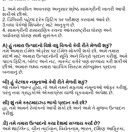
1. અમે સંબંધિત અવતરણ અનુસાર શ્રેષ્ઠ સામગ્રીની ખાતરી આપી
શકીએ છીએ.
2. ડિલિવરી પહેલાં દરેક ફિટિંગ પર પરીક્ષણ કરવામાં આવે છે.
3.બધા પેકેજો શિપમેન્ટ માટે અનુકૂળ છે.
4. સામગ્રીની રાસાયણિક રચના આંતરરાષ્ટ્રીય ધોરણ અને
પર્યાવરણ ધોરણ સાથે સુસંગત છે.
A) હું તમારા ઉત્પાદનો વિશે વધુ વિગતો કેવી રીતે મેળવી શકું?
તમે અમારા ઈમેલ એડ્રેસ પર ઈમેલ મોકલી શકો છો. અમે તમારા
સંદર્ભ માટે અમારા ઉત્પાદનોની સૂચિ અને ચિત્રો પ્રદાન કરીશું. અમે
પાઇપ ફિટિંગ, બોલ્ટ અને નટ, ગાસ્કેટ વગેરે પણ સપ્લાય કરી શકીએ
છીએ. અમારું લક્ષ્ય તમારા પાઇપિંગ સિસ્ટમ સોલ્યુશન પ્રદાતા
બનવાનું છે.
બી) હું કેટલાક નમૂનાઓ કેવી રીતે મેળવી શકું?
જો તમને જરૂર હોય, તો અમે તમને મફતમાં નમૂનાઓ ઓફર કરીશું,
પરંતુ નવા ગ્રાહકોએ એક્સપ્રેસ ચાર્જ ચૂકવવાની અપેક્ષા છે.
સી) શું તમે કસ્ટમાઇઝ્ડ ભાગો પ્રદાન કરો છો?
હા, તમે અમને રેખાંકનો આપી શકો છો અને અમે તે મુજબ ઉત્પાદન
કરીશું.
ડી) તમે તમારા ઉત્પાદનો કયા દેશમાં સપ્લાય કર્યા છે?
અમે થાઈલેન્ડ, ચીન તાઈવાન, વિયેતનામ, ભારત, દક્ષિણ આફ્રિકા,