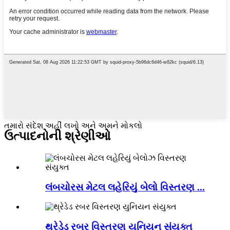
તમારો સંદેશ અહીં લખો અને અમને મોકલો
ઉત્પાદનોની શ્રેણીઓ
લંબચોરસ મેટલ લહેરિયું બેલો વિસ્તરણ ...
થ્રેડેડ રબર વિસ્તરણ યુનિયન સંયુક્ત