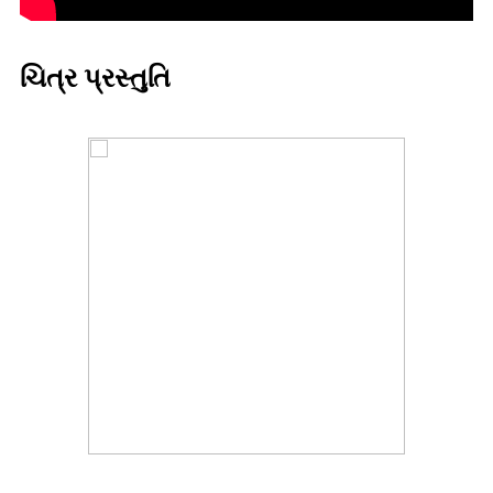
ચિત્ર પ્રસ્તુતિ