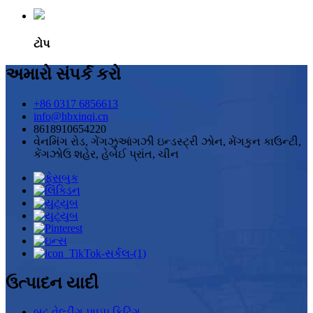
ટોપ
અમારો સંપર્ક કરો
+86 0317 6856613
info@hbxinqi.cn
8618910654220
વેનમિંગ રોડ, ગેંગઝુઆંગઝી ઇન્ડસ્ટ્રી ઝોન, મેંગકુન કાઉન્ટી,
કેંગઝોઉ શહેર, હેબેઈ પ્રાંત, ચીન
ઉત્પાદન યાદી
બટ્ટ વેલ્ડીંગ પાઇપ ફિટિંગ