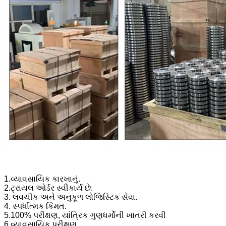
1.વ્યાવસાયિક કારખાનું.
2.ટ્રાયલ ઓર્ડર સ્વીકાર્ય છે.
3. લવચીક અને અનુકૂળ લોજિસ્ટિક સેવા.
4. સ્પર્ધાત્મક કિંમત.
5.100% પરીક્ષણ, યાંત્રિક ગુણધર્મોની ખાતરી કરવી
6.વ્યાવસાયિક પરીક્ષણ.