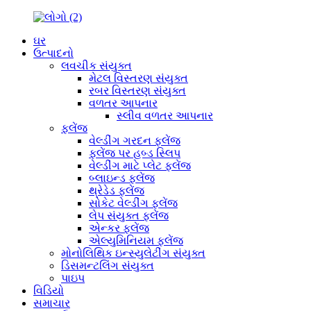
ઘર
ઉત્પાદનો
લવચીક સંયુક્ત
મેટલ વિસ્તરણ સંયુક્ત
રબર વિસ્તરણ સંયુક્ત
વળતર આપનાર
સ્લીવ વળતર આપનાર
ફ્લેંજ
વેલ્ડીંગ ગરદન ફ્લેંજ
ફ્લેંજ પર હબ્ડ સ્લિપ
વેલ્ડીંગ માટે પ્લેટ ફ્લેંજ
બ્લાઇન્ડ ફ્લેંજ
થ્રેડેડ ફ્લેંજ
સોકેટ વેલ્ડીંગ ફ્લેંજ
લેપ સંયુક્ત ફ્લેંજ
એન્કર ફ્લેંજ
એલ્યુમિનિયમ ફ્લેંજ
મોનોલિથિક ઇન્સ્યુલેટીંગ સંયુક્ત
ડિસમન્ટલિંગ સંયુક્ત
પાઇપ
વિડિયો
સમાચાર