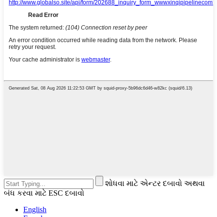
શોધવા માટે એન્ટર દબાવો અથવા
બંધ કરવા માટે ESC દબાવો
English