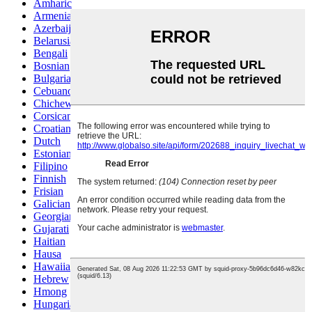
Amharic
Armenian
Azerbaijani
Belarusian
Bengali
Bosnian
Bulgarian
Cebuano
Chichewa
Corsican
Croatian
Dutch
Estonian
Filipino
Finnish
Frisian
Galician
Georgian
Gujarati
Haitian
Hausa
Hawaiian
Hebrew
Hmong
Hungarian