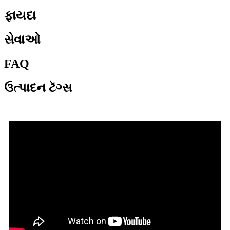
ફાયદા
સેવાઓ
FAQ
ઉત્પાદન ટૅગ્સ