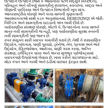
ઉત્પાદન ઉત્પાદન (જેમ કે આયનીય પટલ વિદ્યુત વિચ્છેદન),
પરિવહન અને ચીકણું સામગ્રીનું સંચાલન, સ્વચ્છતા. ખાદ્ય અને
પીણાની પ્રક્રિયા અને ઉત્પાદન વિભાગોની ખૂબ માંગ.
આંતરરાષ્ટ્રીય ધોરણો અને કાચા માલની ગુણવત્તાની
આવશ્યકતાઓ સાથે કડક અનુસંધાનમાં, HEBEIXINQI એ જેરી-
બિલ્ડિંગ અને સામગ્રીના ઘટાડાનો અંત લાવી દીધો છે.
પર્યાવરણીય સંરક્ષણ ધોરણો, એટલે કે, ઉત્પાદનોના કાચા માલને
માત્ર નવી સામગ્રીની જ નહીં, પણ પર્યાવરણીય સુરક્ષા સ્તરની
નવી સામગ્રીની પણ જરૂર છે.
રબર સંયુક્ત સારી વ્યાપક કામગીરી ધરાવે છે, તેથી તે રાસાયણિક
ઉદ્યોગ, બાંધકામ, પાણી પુરવઠો, ડ્રેનેજ, તેલ, પ્રકાશ અને ભારે
ઉદ્યોગ, રેફ્રિજરેશન, આરોગ્ય, પાણી ગરમ કરવા, અગ્નિ
સંરક્ષણ, ઇલેક્ટ્રિક પાવર અને અન્ય મૂળભૂત પ્રોજેક્ટ્સમાં
વ્યાપકપણે ઉપયોગમાં લેવાય છે, ખાસ કરીને પાઇપલાઇન્સ માટે.
મોટા કંપન અને ગરમી અને ઠંડીમાં વારંવાર ફેરફાર સાથે.