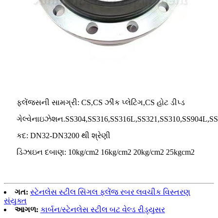
ફ્લેંજ્સની સામગ્રી: CS,CS ઝીંક પ્લેટિંગ,CS હોટ ડીપ્ડ
ગેલ્વેનાઇઝેશન.SS304,SS316,SS316L,SS321,SS310,SS904L,S
કદ: DN32-DN3200 થી શ્રેણી
ડિઝાઇન દબાણ: 10kg/cm2 16kg/cm2 20kg/cm2 25kgcm2
ગત:
સ્ટેનલેસ સ્ટીલ સિંગલ ફ્લેંજ રબર લવચીક વિસ્તરણ
સંયુક્ત
આગળ:
કાર્બન/સ્ટેનલેસ સ્ટીલ બટ વેલ્ડ રીડ્યુસર