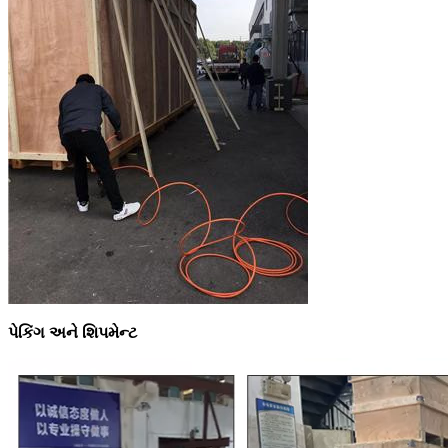
પેકિંગ અને શિપમેન્ટ