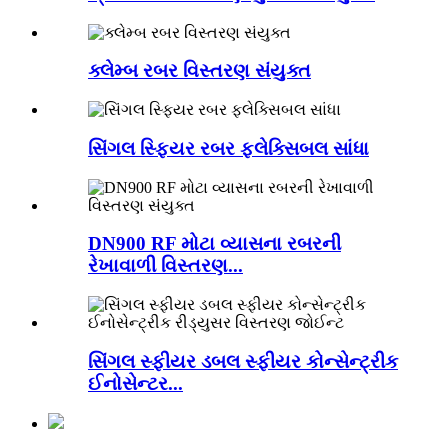
ક્લેમ્બ રબર વિસ્તરણ સંયુક્ત
સિંગલ સ્ફિયર રબર ફ્લેક્સિબલ સાંધા
DN900 RF મોટા વ્યાસના રબરની
રેખાવાળી વિસ્તરણ...
સિંગલ સ્ફીયર ડબલ સ્ફીયર કોન્સેન્ટ્રીક
ઈનોસેન્ટર...