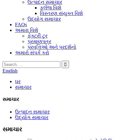
ઉત્પાદન સમાચાર
ફ્લેંજ વિશે
વિસ્તરણ સંયુક્ત વિશે
ઉદ્યોગ સમાચાર
FAQs
અમારા વિશે
ફેક્ટરી ટૂર
પ્રમાણપત્ર
પ્રવૃત્તિઓ અને પ્રદર્શનો
અમારો સંપર્ક કરો
English
ઘર
સમાચાર
સમાચાર
ઉત્પાદન સમાચાર
ઉદ્યોગ સમાચાર
સમાચાર