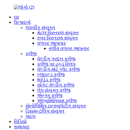
ઘર
ઉત્પાદનો
લવચીક સંયુક્ત
મેટલ વિસ્તરણ સંયુક્ત
રબર વિસ્તરણ સંયુક્ત
વળતર આપનાર
સ્લીવ વળતર આપનાર
ફ્લેંજ
વેલ્ડીંગ ગરદન ફ્લેંજ
ફ્લેંજ પર હબ્ડ સ્લિપ
વેલ્ડીંગ માટે પ્લેટ ફ્લેંજ
બ્લાઇન્ડ ફ્લેંજ
થ્રેડેડ ફ્લેંજ
સોકેટ વેલ્ડીંગ ફ્લેંજ
લેપ સંયુક્ત ફ્લેંજ
એન્કર ફ્લેંજ
એલ્યુમિનિયમ ફ્લેંજ
મોનોલિથિક ઇન્સ્યુલેટીંગ સંયુક્ત
ડિસમન્ટલિંગ સંયુક્ત
પાઇપ
વિડિયો
સમાચાર