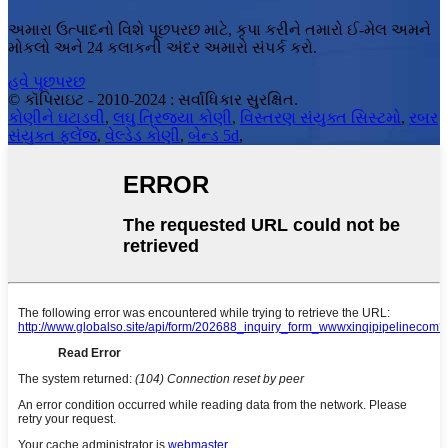
અમારા ઉત્પાદનો વિશે પૂછપરછ માટે, કૃપા કરીને તમારો ઈ-મેલ અમને
મોકલો અને 24 કલાકની અંદર અમારો સંપર્ક કરો.
હવે પૂછપરછ
© કૉપિરાઇટ - 2010-2024 : સર્વાધિકાર સુરક્ષિત.
કોણીને ઘટાડવી
,
લઘુ ત્રિજ્યા કોણી
,
વિસ્તરણ સંયુક્ત સિસ્ટમો
,
રબર
સંયુક્ત ફ્લેંજ
,
વેલ્ડેડ કોણી
,
બેન્ડ 5d
,