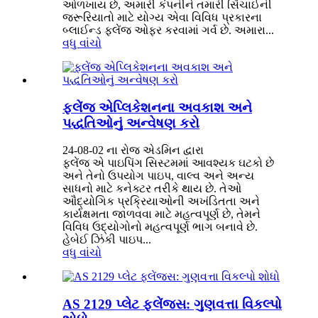
ઓળખાય છે, અમારી કંપનીને તમારી સિંચાઈની
જરૂરિયાતો માટે યોગ્ય એવા વિવિધ પ્રકારના
બ્લાઈન્ડ ફ્લેંજ ઓફર કરવામાં ગર્વ છે. અમારા...
વધુ વાંચો
ફ્લેંજ એપ્લિકેશનના અવકાશ અને
પદ્ધતિઓનું અન્વેષણ કરો
24-08-02 ના રોજ એડમિન દ્વારા
ફ્લેંજ એ પાઇપિંગ સિસ્ટમમાં આવશ્યક ઘટકો છે
અને તેનો ઉપયોગ પાઇપ, વાલ્વ અને અન્ય
સાધનો માટે કનેક્ટર તરીકે થાય છે. તેઓ
ઔદ્યોગિક પ્રક્રિયાઓની અખંડિતતા અને
કાર્યક્ષમતા જાળવવા માટે મહત્વપૂર્ણ છે, તેમને
વિવિધ ઉદ્યોગોનો મહત્વપૂર્ણ ભાગ બનાવે છે.
હેબેઈ ઝિંકી પાઇપ...
વધુ વાંચો
AS 2129 પ્લેટ ફ્લેંજ્સ: ગુણવત્તા વિકલ્પો