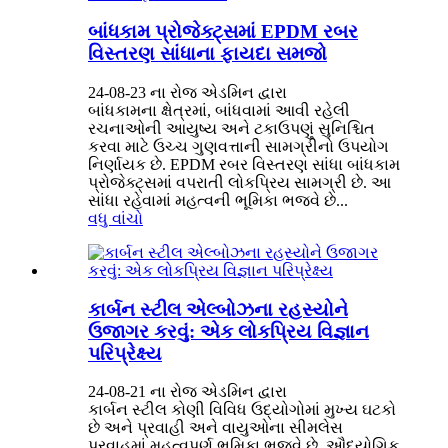
બાંધકામ પ્રોજેક્ટ્સમાં EPDM રબર
વિસ્તરણ સાંધાના ફાયદા સમજો
24-08-23 ના રોજ એડમિન દ્વારા
બાંધકામના ક્ષેત્રમાં, બાંધવામાં આવી રહેલી
રચનાઓની આયુષ્ય અને ટકાઉપણું સુનિશ્ચિત
કરવા માટે ઉચ્ચ ગુણવત્તાની સામગ્રીનો ઉપયોગ
નિર્ણાયક છે. EPDM રબર વિસ્તરણ સાંધા બાંધકામ
પ્રોજેક્ટ્સમાં વપરાતી લોકપ્રિય સામગ્રી છે. આ
સાંધા રહેવામાં મહત્વની ભૂમિકા ભજવે છે...
વધુ વાંચો
કાર્બન સ્ટીલ એલ્બોઝના રહસ્યોને
ઉજાગર કરવું: એક લોકપ્રિય વિજ્ઞાન
પરિપ્રેક્ષ્ય
24-08-21 ના ​​રોજ એડમિન દ્વારા
કાર્બન સ્ટીલ કોણી વિવિધ ઉદ્યોગોમાં મુખ્ય ઘટકો
છે અને પ્રવાહી અને વાયુઓના સીમલેસ
પ્રવાહમાં મહત્વપૂર્ણ ભૂમિકા ભજવે છે. ઔદ્યોગિક