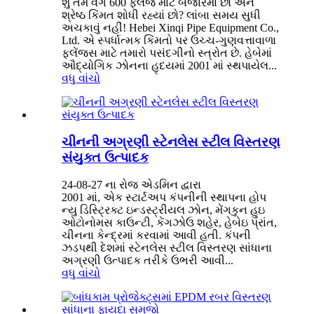
શું તમે વર્ગ 600 ફ્લેંજ માટે બજારમાં છો અને
શ્રેષ્ઠ કિંમત શોધી રહ્યાં છો? લાંબા સમય સુધી
અચકાવું નહીં! Hebei Xinqi Pipe Equipment Co.,
Ltd. એ સ્પર્ધાત્મક કિંમતો પર ઉચ્ચ-ગુણવત્તાવાળા
ફ્લેંજ્સ માટે તમારો પસંદગીનો સ્ત્રોત છે. હેબેમાં
ઔદ્યોગિક ઝોનના હૃદયમાં 2001 માં સ્થપાયેલ...
વધુ વાંચો
ચીનની અગ્રણી સ્ટેનલેસ સ્ટીલ વિસ્તરણ
સંયુક્ત ઉત્પાદક
24-08-27 ના રોજ એડમિન દ્વારા
2001 માં, એક સ્ટાર્ટઅપ કંપનીની સ્થાપના હોપ
ન્યુ ડિસ્ટ્રિક્ટ ઇન્ડસ્ટ્રીયલ ઝોન, મેંગકુન હુઇ
ઓટોનોમસ કાઉન્ટી, કેંગઝોઉ શહેર, હેબેઇ પ્રાંત,
ચીનના કેન્દ્રમાં કરવામાં આવી હતી. કંપની
ઝડપથી દેશમાં સ્ટેનલેસ સ્ટીલ વિસ્તરણ સાંધાના
અગ્રણી ઉત્પાદક તરીકે ઉભરી આવી...
વધુ વાંચો