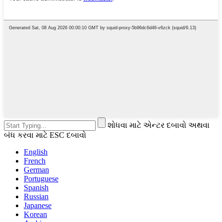
શોધવા માટે એન્ટર દબાવો અથવા
બંધ કરવા માટે ESC દબાવો
English
French
German
Portuguese
Spanish
Russian
Japanese
Korean