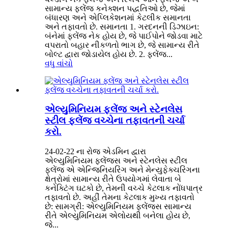
સામાન્ય ફ્લેંજ કનેક્શન પદ્ધતિઓ છે, જેમાં
બંધારણ અને એપ્લિકેશનમાં કેટલીક સમાનતા
અને તફાવતો છે. સમાનતા 1. ગરદનની ડિઝાઇન:
બંનેમાં ફ્લેંજ નેક હોય છે, જે પાઈપોને જોડવા માટે
વપરાતો બહાર નીકળતો ભાગ છે, જે સામાન્ય રીતે
બોલ્ટ દ્વારા જોડાયેલ હોય છે. 2. ફ્લેંજ...
વધુ વાંચો
એલ્યુમિનિયમ ફ્લેંજ અને સ્ટેનલેસ
સ્ટીલ ફ્લેંજ વચ્ચેના તફાવતની ચર્ચા
કરો.
24-02-22 ના રોજ એડમિન દ્વારા
એલ્યુમિનિયમ ફ્લેંજ્સ અને સ્ટેનલેસ સ્ટીલ
ફ્લેંજ એ એન્જિનિયરિંગ અને મેન્યુફેક્ચરિંગના
ક્ષેત્રોમાં સામાન્ય રીતે ઉપયોગમાં લેવાતા બે
કનેક્ટિંગ ઘટકો છે, તેમની વચ્ચે કેટલાક નોંધપાત્ર
તફાવતો છે. અહીં તેમના કેટલાક મુખ્ય તફાવતો
છે: સામગ્રી: એલ્યુમિનિયમ ફ્લેંજ્સ સામાન્ય
રીતે એલ્યુમિનિયમ એલોયથી બનેલા હોય છે,
જે...