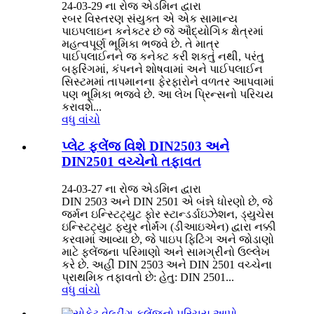
24-03-29 ના રોજ એડમિન દ્વારા
રબર વિસ્તરણ સંયુક્ત એ એક સામાન્ય
પાઇપલાઇન કનેક્ટર છે જે ઔદ્યોગિક ક્ષેત્રમાં
મહત્વપૂર્ણ ભૂમિકા ભજવે છે. તે માત્ર
પાઈપલાઈનને જ કનેક્ટ કરી શકતું નથી, પરંતુ
બફરિંગમાં, કંપનને શોષવામાં અને પાઈપલાઈન
સિસ્ટમમાં તાપમાનના ફેરફારોને વળતર આપવામાં
પણ ભૂમિકા ભજવે છે. આ લેખ પ્રિન્સનો પરિચય
કરાવશે...
વધુ વાંચો
પ્લેટ ફ્લેંજ વિશે DIN2503 અને
DIN2501 વચ્ચેનો તફાવત
24-03-27 ના રોજ એડમિન દ્વારા
DIN 2503 અને DIN 2501 એ બંન્ને ધોરણો છે, જે
જર્મન ઇન્સ્ટિટ્યુટ ફોર સ્ટાન્ડર્ડાઇઝેશન, ડ્યુચેસ
ઇન્સ્ટિટ્યુટ ફ્યુર નોર્મંગ (ડીઆઇએન) દ્વારા નક્કી
કરવામાં આવ્યા છે, જે પાઇપ ફિટિંગ અને જોડાણો
માટે ફ્લેંજના પરિમાણો અને સામગ્રીનો ઉલ્લેખ
કરે છે. અહીં DIN 2503 અને DIN 2501 વચ્ચેના
પ્રાથમિક તફાવતો છે: હેતુ: DIN 2501...
વધુ વાંચો