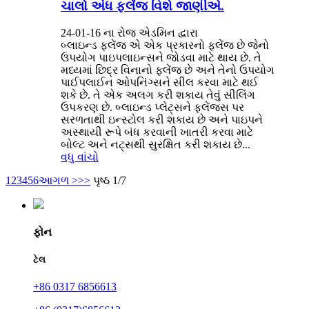
ચાલો અંધ ફ્લેંજ વિશે જાણીએ.
24-01-16 ના રોજ એડમિન દ્વારા
બ્લાઇન્ડ ફ્લેંજ એ એક પ્રકારનો ફ્લેંજ છે જેનો
ઉપયોગ પાઇપલાઇન્સને જોડવા માટે થાય છે. તે
મધ્યમાં છિદ્ર વિનાનો ફ્લેંજ છે અને તેનો ઉપયોગ
પાઈપલાઈન ઓપનિંગ્સને સીલ કરવા માટે થઈ
શકે છે. તે એક અલગ કરી શકાય તેવું સીલિંગ
ઉપકરણ છે. બ્લાઇન્ડ પ્લેટ્સને ફ્લેંજ્સ પર
સરળતાથી ઇન્સ્ટોલ કરી શકાય છે અને પાઇપને
અસ્થાયી રૂપે બંધ કરવાની ખાતરી કરવા માટે
બોલ્ટ અને નટ્સથી સુરક્ષિત કરી શકાય છે...
વધુ વાંચો
1
2
3
4
5
6
આગળ >
>>
પૃષ્ઠ 1/7
ફોન
ટેલ
+86 0317 6856613