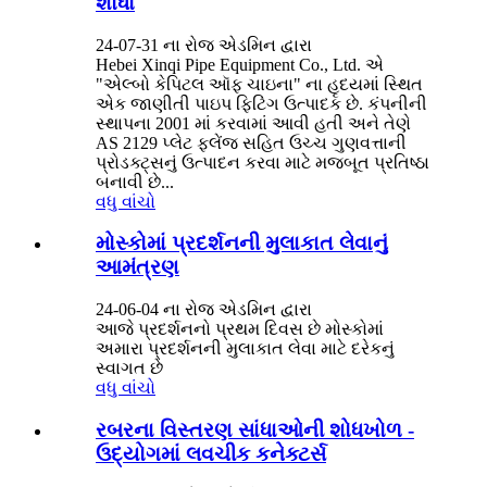
શોધો
24-07-31 ના રોજ એડમિન દ્વારા
Hebei Xinqi Pipe Equipment Co., Ltd. એ
"એલ્બો કેપિટલ ઑફ ચાઇના" ના હૃદયમાં સ્થિત
એક જાણીતી પાઇપ ફિટિંગ ઉત્પાદક છે. કંપનીની
સ્થાપના 2001 માં કરવામાં આવી હતી અને તેણે
AS 2129 પ્લેટ ફ્લેંજ સહિત ઉચ્ચ ગુણવત્તાની
પ્રોડક્ટ્સનું ઉત્પાદન કરવા માટે મજબૂત પ્રતિષ્ઠા
બનાવી છે...
વધુ વાંચો
મોસ્કોમાં પ્રદર્શનની મુલાકાત લેવાનું
આમંત્રણ
24-06-04 ના રોજ એડમિન દ્વારા
આજે પ્રદર્શનનો પ્રથમ દિવસ છે મોસ્કોમાં
અમારા પ્રદર્શનની મુલાકાત લેવા માટે દરેકનું
સ્વાગત છે
વધુ વાંચો
રબરના વિસ્તરણ સાંધાઓની શોધખોળ -
ઉદ્યોગમાં લવચીક કનેક્ટર્સ