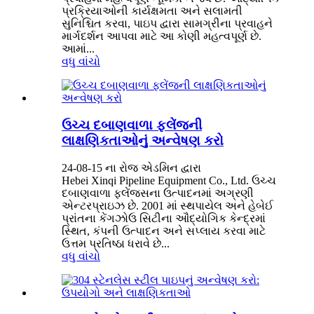
પ્રક્રિયાઓની કાર્યક્ષમતા અને સલામતી
સુનિશ્ચિત કરવા, પાઇપ દ્વારા સામગ્રીના પ્રવાહને
માર્ગદર્શન આપવા માટે આ કોણી મહત્વપૂર્ણ છે.
આમાં...
વધુ વાંચો
ઉચ્ચ દબાણવાળા ફ્લેંજની
લાક્ષણિકતાઓનું અન્વેષણ કરો
24-08-15 ના રોજ એડમિન દ્વારા
Hebei Xinqi Pipeline Equipment Co., Ltd. ઉચ્ચ
દબાણવાળા ફ્લેંજ્સના ઉત્પાદનમાં અગ્રણી
એન્ટરપ્રાઇઝ છે. 2001 માં સ્થપાયેલ અને હેબેઈ
પ્રાંતના કેંગઝોઉ સિટીના ઔદ્યોગિક કેન્દ્રમાં
સ્થિત, કંપની ઉત્પાદન અને સપ્લાય કરવા માટે
ઉત્તમ પ્રતિષ્ઠા ધરાવે છે...
વધુ વાંચો