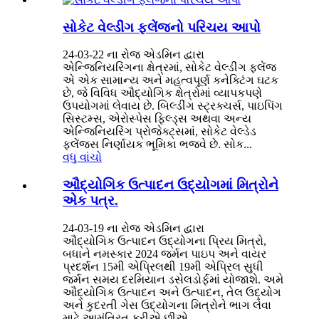
સોકેટ વેલ્ડીંગ ફ્લેંજનો પરિચય આપો
24-03-22 ના રોજ એડમિન દ્વારા
એન્જિનિયરિંગના ક્ષેત્રમાં, સોકેટ વેલ્ડીંગ ફ્લેંજ
એ એક સામાન્ય અને મહત્વપૂર્ણ કનેક્ટિંગ ઘટક
છે, જે વિવિધ ઔદ્યોગિક ક્ષેત્રોમાં વ્યાપકપણે
ઉપયોગમાં લેવાય છે. બિલ્ડીંગ સ્ટ્રક્ચર્સ, પાઇપિંગ
સિસ્ટમ્સ, એરોસ્પેસ ફિલ્ડ્સ અથવા અન્ય
એન્જિનિયરિંગ પ્રોજેક્ટ્સમાં, સોકેટ વેલ્ડેડ
ફ્લેંજ્સ નિર્ણાયક ભૂમિકા ભજવે છે. સોક...
વધુ વાંચો
ઔદ્યોગિક ઉત્પાદન ઉદ્યોગમાં મિત્રોને
એક પત્ર.
24-03-19 ના રોજ એડમિન દ્વારા
ઔદ્યોગિક ઉત્પાદન ઉદ્યોગના પ્રિય મિત્રો,
બધાને નમસ્કાર 2024 જર્મન પાઇપ અને વાયર
પ્રદર્શન 15મી એપ્રિલથી 19મી એપ્રિલ સુધી
જર્મન સમય દરમિયાન ડસેલડોર્ફમાં યોજાશે. અમે
ઔદ્યોગિક ઉત્પાદન અને ઉત્પાદન, તેલ ઉદ્યોગ
અને કુદરતી ગેસ ઉદ્યોગના મિત્રોને ભાગ લેવા
માટે આમંત્રિત કરીએ છીએ...