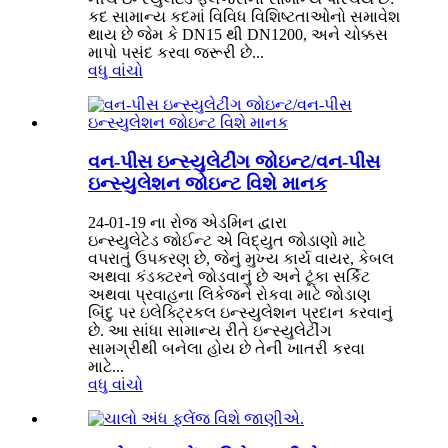
કદ સામાન્ય કદમાં વિવિધ વિશિષ્ટતાઓનો સમાવેશ
થાય છે જેમ કે DN15 થી DN1200, અને ચોક્કસ
માપો પસંદ કરવા જરૂરી છે...
વધુ વાંચો
વન-પીસ ઇન્સ્યુલેટીંગ જોઇન્ટ/વન-પીસ
ઇન્સ્યુલેશન જોઇન્ટ વિશે માનક
24-01-19 ના રોજ એડમિન દ્વારા
ઇન્સ્યુલેટેડ જોઈન્ટ એ વિદ્યુત જોડાણો માટે
વપરાતું ઉપકરણ છે, જેનું મુખ્ય કાર્ય વાયર, કેબલ
અથવા કંડક્ટરને જોડવાનું છે અને ટૂંકા સર્કિટ
અથવા પ્રવાહના લિકેજને રોકવા માટે જોડાણ
બિંદુ પર ઇલેક્ટ્રિકલ ઇન્સ્યુલેશન પ્રદાન કરવાનું
છે. આ સાંધા સામાન્ય રીતે ઇન્સ્યુલેટીંગ
સામગ્રીથી બનેલા હોય છે તેની ખાતરી કરવા
માટે...
વધુ વાંચો