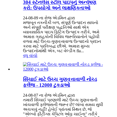
304 સ્ટેનલેસ સ્ટીલ પાઇપનું અન્વેષણ
કરો: ઉપયોગો અને લાક્ષણિકતાઓ
24-08-09 ના રોજ એડમિન દ્વારા
મજબૂત તકનીકી બળ, સંપૂર્ણ ઉત્પાદન સાધનો
અને સંપૂર્ણ પરીક્ષણ પદ્ધતિઓ સાથે એક
વ્યાવસાયિક પાઇપ ફિટિંગ ઉત્પાદક તરીકે, અમે
અમારા ગ્રાહકોની વિવિધ જરૂરિયાતોને પહોંચી
વળવા માટે ઉચ્ચ-ગુણવત્તાવાળા ઉત્પાદનો પ્રદાન
કરવા માટે પ્રતિબદ્ધ છીએ. અમારા મુખ્ય
ઉત્પાદનોમાંથી એક, બટ વેલ્ડીંગ fla...
વધુ વાંચો
સિંચાઈ માટે ઉચ્ચ ગુણવત્તાવાળી નોચ્ડ
ફ્લેંજ - 12000 ટુકડાઓ
24-08-07 ના રોજ એડમિન દ્વારા
તમારી સિંચાઈ પ્રણાલી માટે ઉચ્ચ ગુણવત્તાની
ખાંચવાળી ફ્લેંજ્સની જરૂર છે? લાંબા સમય સુધી
અચકાવું નહીં! હેબેઈ પ્રાંતમાં સ્થિત છે, જે
"એલ્બો ફીટીંગ્સ કેપિટલ ઓફ ચાઈના" તરીકે