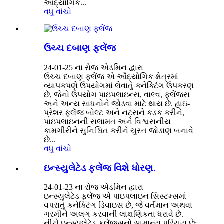
ઔદ્યોગિક...
વધુ વાંચો
ઉચ્ચ દબાણ ફ્લેંજ
24-01-25 ના રોજ એડમિન દ્વારા
ઉચ્ચ દબાણ ફ્લેંજ એ ઔદ્યોગિક ક્ષેત્રમાં
વ્યાપકપણે ઉપયોગમાં લેવાતું કનેક્ટિંગ ઉપકરણ
છે, જેનો ઉપયોગ પાઇપલાઇન્સ, વાલ્વ, ફ્લેંજ્સ
અને અન્ય સાધનોને જોડવા માટે થાય છે. હાઇ-
પ્રેશર ફ્લેંજ બોલ્ટ અને નટ્સને કડક કરીને,
પાઇપલાઇનની સલામત અને વિશ્વસનીય
કામગીરીને સુનિશ્ચિત કરીને ચુસ્ત જોડાણ બનાવે
છે...
વધુ વાંચો
ઇન્સ્યુલેટેડ ફ્લેંજ વિશે ધોરણ.
24-01-23 ના રોજ એડમિન દ્વારા
ઇન્સ્યુલેટેડ ફ્લેંજ એ પાઇપલાઇન સિસ્ટમ્સમાં
વપરાતું કનેક્ટિંગ ડિવાઇસ છે, જે વર્તમાન અથવા
ગરમીને અલગ કરવાની લાક્ષણિકતા ધરાવે છે.
નીચે ઇન્સ્યુલેટેડ ફ્લેંજ્સનો સામાન્ય પરિચય છે: