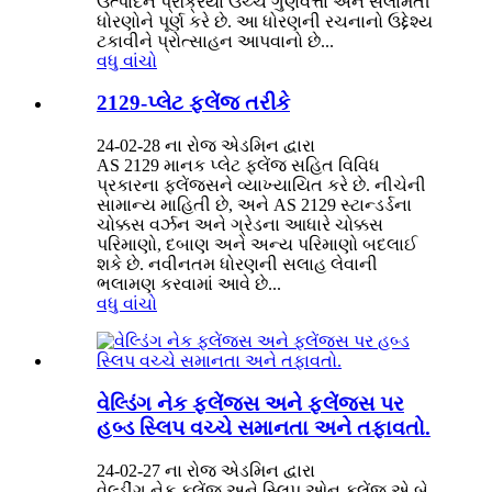
ઉત્પાદન પ્રક્રિયા ઉચ્ચ ગુણવત્તા અને સલામતી
ધોરણોને પૂર્ણ કરે છે. આ ધોરણની રચનાનો ઉદ્દેશ્ય
ટકાવીને પ્રોત્સાહન આપવાનો છે...
વધુ વાંચો
2129-પ્લેટ ફ્લેંજ તરીકે
24-02-28 ના રોજ એડમિન દ્વારા
AS 2129 માનક પ્લેટ ફ્લેંજ સહિત વિવિધ
પ્રકારના ફ્લેંજ્સને વ્યાખ્યાયિત કરે છે. નીચેની
સામાન્ય માહિતી છે, અને AS 2129 સ્ટાન્ડર્ડના
ચોક્કસ વર્ઝન અને ગ્રેડના આધારે ચોક્કસ
પરિમાણો, દબાણ અને અન્ય પરિમાણો બદલાઈ
શકે છે. નવીનતમ ધોરણની સલાહ લેવાની
ભલામણ કરવામાં આવે છે...
વધુ વાંચો
વેલ્ડિંગ નેક ફ્લેંજ્સ અને ફ્લેંજ્સ પર
હબ્ડ સ્લિપ વચ્ચે સમાનતા અને તફાવતો.
24-02-27 ના રોજ એડમિન દ્વારા
વેલ્ડીંગ નેક ફ્લેંજ અને સ્લિપ ઓન ફ્લેંજ એ બે