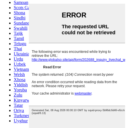
Samoan
Scots Gaelic
Shona
Sindhi
Sundanese
Swahili
Tajik
Tamil
Telugu
Thai
Ukrainian
Urdu
Uzbek
Vietnamese
Welsh
Xhosa
Yiddish
Yoruba
Zulu
Kinyarwanda
Tatar
Oriya
Turkmen
Uyghur