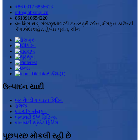
+86 0317 6856613
info@hbxinqi.cn
8618910654220
વેનમિંગ રોડ, ગેંગઝુઆંગઝી ઇન્ડસ્ટ્રી ઝોન, મેંગકુન કાઉન્ટી,
કેંગઝોઉ શહેર, હેબેઈ પ્રાંત, ચીન
ઉત્પાદન યાદી
બટ્ટ વેલ્ડીંગ પાઇપ ફિટિંગ
ફ્લેંજ
લવચીક સંયુક્ત
બનાવટી SW ફિટિંગ્સ
બનાવટી થ્રેડેડ ફિટિંગ
પૂછપરછ મોકલી રહી છે