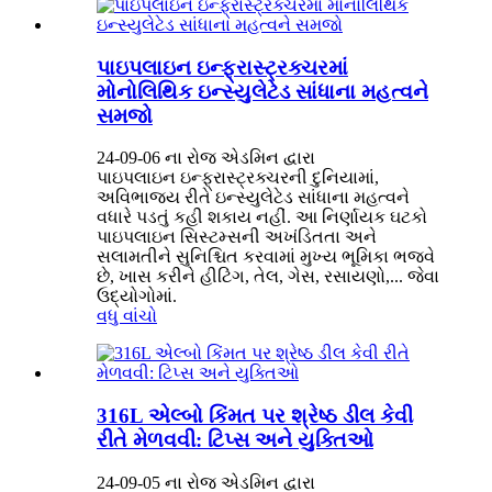
પાઇપલાઇન ઇન્ફ્રાસ્ટ્રક્ચરમાં
મોનોલિથિક ઇન્સ્યુલેટેડ સાંધાના મહત્વને
સમજો
24-09-06 ના રોજ એડમિન દ્વારા
પાઇપલાઇન ઇન્ફ્રાસ્ટ્રક્ચરની દુનિયામાં,
અવિભાજ્ય રીતે ઇન્સ્યુલેટેડ સાંધાના મહત્વને
વધારે પડતું કહી શકાય નહીં. આ નિર્ણાયક ઘટકો
પાઇપલાઇન સિસ્ટમ્સની અખંડિતતા અને
સલામતીને સુનિશ્ચિત કરવામાં મુખ્ય ભૂમિકા ભજવે
છે, ખાસ કરીને હીટિંગ, તેલ, ગેસ, રસાયણો,... જેવા
ઉદ્યોગોમાં.
વધુ વાંચો
316L એલ્બો કિંમત પર શ્રેષ્ઠ ડીલ કેવી
રીતે મેળવવી: ટિપ્સ અને યુક્તિઓ
24-09-05 ના રોજ એડમિન દ્વારા