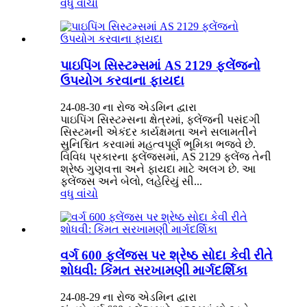
વધુ વાંચો
પાઇપિંગ સિસ્ટમ્સમાં AS 2129 ફ્લેંજનો
ઉપયોગ કરવાના ફાયદા
24-08-30 ના રોજ એડમિન દ્વારા
પાઇપિંગ સિસ્ટમ્સના ક્ષેત્રમાં, ફ્લેંજની પસંદગી
સિસ્ટમની એકંદર કાર્યક્ષમતા અને સલામતીને
સુનિશ્ચિત કરવામાં મહત્વપૂર્ણ ભૂમિકા ભજવે છે.
વિવિધ પ્રકારના ફ્લેંજ્સમાં, AS 2129 ફ્લેંજ તેની
શ્રેષ્ઠ ગુણવત્તા અને ફાયદા માટે અલગ છે. આ
ફ્લેંજ્સ અને બેલો, લહેરિયું સી...
વધુ વાંચો
વર્ગ 600 ફ્લેંજ્સ પર શ્રેષ્ઠ સોદા કેવી રીતે
શોધવી: કિંમત સરખામણી માર્ગદર્શિકા
24-08-29 ના રોજ એડમિન દ્વારા