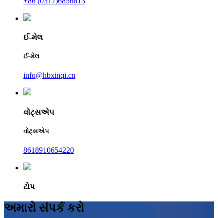
+86 (0317)6856613
ઈ-મેલ
ઈ-મેલ
info@hbxinqi.cn
વોટ્સએપ
વોટ્સએપ
8618910654220
ટોપ
અમારો સંપર્ક કરો