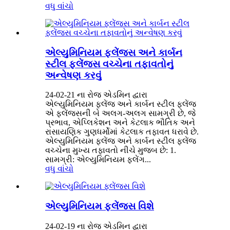
વધુ વાંચો
એલ્યુમિનિયમ ફ્લેંજ્સ અને કાર્બન
સ્ટીલ ફ્લેંજ્સ વચ્ચેના તફાવતોનું
અન્વેષણ કરવું
24-02-21 ના ​​રોજ એડમિન દ્વારા
એલ્યુમિનિયમ ફ્લેંજ અને કાર્બન સ્ટીલ ફ્લેંજ
એ ફ્લેંજ્સની બે અલગ-અલગ સામગ્રી છે, જે
પ્રભાવ, એપ્લિકેશન અને કેટલાક ભૌતિક અને
રાસાયણિક ગુણધર્મોમાં કેટલાક તફાવત ધરાવે છે.
એલ્યુમિનિયમ ફ્લેંજ અને કાર્બન સ્ટીલ ફ્લેંજ
વચ્ચેના મુખ્ય તફાવતો નીચે મુજબ છે: 1.
સામગ્રી: એલ્યુમિનિયમ ફ્લેંગ...
વધુ વાંચો
એલ્યુમિનિયમ ફ્લેંજ્સ વિશે
24-02-19 ના રોજ એડમિન દ્વારા