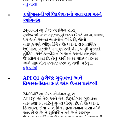
વધુ વાંચો
ફ્લેંજ્સની એપ્લિકેશનનો અવકાશ અને
અભિગમ
24-03-14 ના રોજ એડમિન દ્વારા
ફ્લેંજ એ એક મહત્વપૂર્ણ ઘટક છે જે પાઇપ, વાલ્વ,
પંપ અને અન્ય સાધનોને જોડે છે, જેનો
વ્યાપકપણે ઔદ્યોગિક ઉત્પાદન, રાસાયણિક
ઉદ્યોગ, પેટ્રોલિયમ, કુદરતી ગેસ, પાણી પુરવઠો,
હીટિંગ, એર કન્ડીશનીંગ અને અન્ય ક્ષેત્રોમાં
ઉપયોગ થાય છે. તેનું કાર્ય માત્ર પાઇપલાઇન્સ
અને સાધનોને કનેક્ટ કરવાનું નથી, પરંતુ ...
વધુ વાંચો
API Q1 ફ્લેંજ: ગુણવત્તા અને
વિશ્વસનીયતા માટે એક ઉત્તમ પસંદગી
24-03-07 ના રોજ એડમિન દ્વારા
API Q1 એ તેલ અને ગેસ ઉદ્યોગમાં ગુણવત્તા
વ્યવસ્થાપન માટેનું મુખ્ય ધોરણ છે. તે ઉત્પાદન,
ડિઝાઇન, સેવા અને વિતરણના તમામ પાસાઓને
આવરી લે છે, તે સુનિશ્ચિત કરે છે કે સમગ્ર