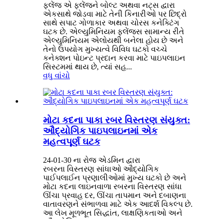
ફ્લેંજ એ ફ્લેંજને બોલ્ટ અથવા નટ્સ દ્વારા
એકસાથે જોડવા માટે તેની કિનારીઓ પર છિદ્રો
સાથે સપાટ ગોળાકાર અથવા ચોરસ કનેક્ટિંગ
ઘટક છે. એલ્યુમિનિયમ ફ્લેંજ્સ સામાન્ય રીતે
એલ્યુમિનિયમ એલોયથી બનેલા હોય છે અને
તેનો ઉપયોગ મુખ્યત્વે વિવિધ ઘટકો વચ્ચે
કનેક્શન પોઇન્ટ પ્રદાન કરવા માટે પાઇપલાઇન
સિસ્ટમમાં થાય છે, ત્યાં સહ...
વધુ વાંચો
મોટા કદના પાકા રબર વિસ્તરણ સંયુક્ત:
ઔદ્યોગિક પાઇપલાઇનમાં એક
મહત્વપૂર્ણ ઘટક
24-01-30 ના રોજ એડમિન દ્વારા
રબરના વિસ્તરણ સાંધાઓ ઔદ્યોગિક
પાઈપલાઈન પ્રણાલીઓમાં મુખ્ય ઘટકો છે અને
મોટા કદના લાઇનવાળા રબરના વિસ્તરણ સાંધા
ઊંચા પ્રવાહ દર, ઊંચા તાપમાન અને દબાણના
વાતાવરણને સંભાળવા માટે એક આદર્શ વિકલ્પ છે.
આ લેખ મૂળભૂત સિદ્ધાંત, લાક્ષણિકતાઓ અને