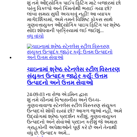
શું તમે ઔદ્યોગિક પાઈપ ફિટિંગ માટે બજારમાં છો
પરંતુ વિકલ્પો અને કિંમતોથી ભરાઈ ગયા છો?
લાંબા સમય સુધી અચકાવું નહીં! આ વ્યાપક
માર્ગદર્શિકામાં, અમે તમને વિશિષ્ટ ફોકસ સાથે
ગુણવત્તાયુક્ત ઔદ્યોગિક પાઇપ ફિટિંગ પર શ્રેષ્ઠ
સોદા શોધવાની પ્રક્રિયામાં લઈ જઈશું...
વધુ વાંચો
ચાઇનામાં શ્રેષ્ઠ સ્ટેનલેસ સ્ટીલ વિસ્તરણ
સંયુક્ત ઉત્પાદક જાહેર કર્યું: ઉત્તમ
ઉત્પાદનો અને ઉત્તમ સેવાઓ
24-09-03 ના રોજ એડમિન દ્વારા
શું તમે ચીનમાં વિશ્વસનીય અને ઉચ્ચ-
ગુણવત્તાવાળા સ્ટેનલેસ સ્ટીલ વિસ્તરણ સંયુક્ત
ઉત્પાદકો શોધી રહ્યાં છો? આગળ જુઓ નહીં, અમે
ઉદ્યોગમાં શ્રેષ્ઠ પ્રદર્શન કરીશું, ગુણવત્તાયુક્ત
ઉત્પાદનો અને સેવાઓ પ્રદાન કરીશું જે અમારા
ગ્રાહકોની અપેક્ષાઓને પૂર્ણ કરે છે અને તેનાથી
વધુ છે. ઉત્પાદક અમે...