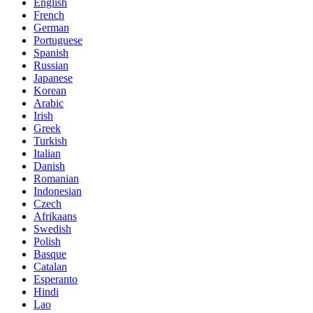
English
French
German
Portuguese
Spanish
Russian
Japanese
Korean
Arabic
Irish
Greek
Turkish
Italian
Danish
Romanian
Indonesian
Czech
Afrikaans
Swedish
Polish
Basque
Catalan
Esperanto
Hindi
Lao