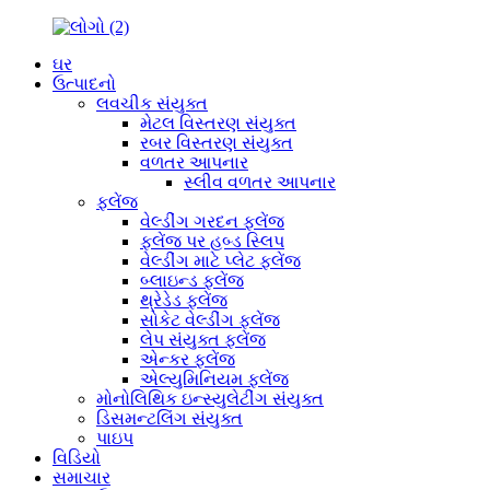
ઘર
ઉત્પાદનો
લવચીક સંયુક્ત
મેટલ વિસ્તરણ સંયુક્ત
રબર વિસ્તરણ સંયુક્ત
વળતર આપનાર
સ્લીવ વળતર આપનાર
ફ્લેંજ
વેલ્ડીંગ ગરદન ફ્લેંજ
ફ્લેંજ પર હબ્ડ સ્લિપ
વેલ્ડીંગ માટે પ્લેટ ફ્લેંજ
બ્લાઇન્ડ ફ્લેંજ
થ્રેડેડ ફ્લેંજ
સોકેટ વેલ્ડીંગ ફ્લેંજ
લેપ સંયુક્ત ફ્લેંજ
એન્કર ફ્લેંજ
એલ્યુમિનિયમ ફ્લેંજ
મોનોલિથિક ઇન્સ્યુલેટીંગ સંયુક્ત
ડિસમન્ટલિંગ સંયુક્ત
પાઇપ
વિડિયો
સમાચાર