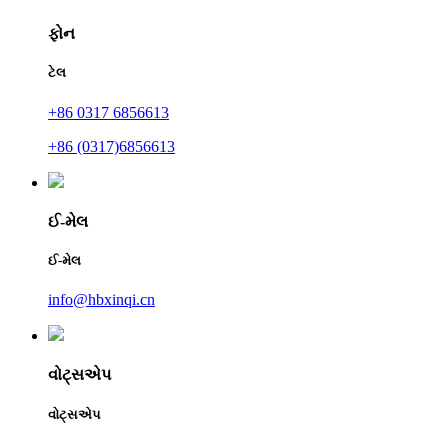
ફોન
ટેલ
+86 0317 6856613
+86 (0317)6856613
ઈ-મેલ
ઈ-મેલ
info@hbxinqi.cn
વોટ્સએપ
વોટ્સએપ