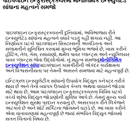
પાઇપલાઇન ઇન્ફ્રાસ્ટ્રક્ચરમાં મોનોલિથિક ઇન્સ્યુલેટેડ
સાંધાના મહત્વને સમજો
પાઇપલાઇન ઇન્ફ્રાસ્ટ્રક્ચરની દુનિયામાં, અવિભાજ્ય રીતે
ઇન્સ્યુલેટેડ સાંધાના મહત્વને વધારે પડતું કહી શકાય નહીં. આ
નિર્ણાયક ઘટકો પાઇપલાઇન સિસ્ટમ્સની અખંડિતતા અને
સલામતીને સુનિશ્ચિત કરવામાં મુખ્ય ભૂમિકા ભજવે છે, ખાસ કરીને
હીટિંગ, તેલ, ગેસ, રસાયણો, થર્મલ પાવર પ્લાન્ટ્સ અને ન્યુક્લિયર
પાવર પ્લાન્ટ્સ જેવા ઉદ્યોગોમાં. નું મહત્વ સમજવું
મોનોલિથિક
ઇન્સ્યુલેશન સાંધા
પાઇપલાઇન કામગીરીની એકંદર કાર્યક્ષમતા
અને વિશ્વસનીયતા પર તેમની અસરને સમજવા માટે મહત્વપૂર્ણ છે.
ઇન્ટિગ્રલ ઇન્સ્યુલેટીંગ સાંધાનો ઉપયોગ વિદ્યુત કનેક્ટર તરીકે
થાય છે અને તેનો વ્યાપક ઉપયોગ કેબલ અથવા વાયરને જોડવા
માટે થાય છે, આમ પાઇપલાઇન ઇન્ફ્રાસ્ટ્રક્ચરના વિવિધ ઘટકો
વચ્ચે શ્રેષ્ઠ વિદ્યુત જોડાણોની સુવિધા આપે છે. તેમનું મુખ્ય કાર્ય
ઇન્સ્યુલેશન સુરક્ષા પ્રદાન કરવાનું છે, અસરકારક રીતે લિકેજને
અટકાવે છે અને શોર્ટ સર્કિટના જોખમને ઘટાડે છે. આ ખાસ કરીને
એવા વાતાવરણમાં મહત્વપૂર્ણ છે જ્યાં સંભવિત વિદ્યુત જોખમો
સતત ચિંતાનો વિષય છે.