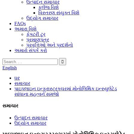
ઉત્પાદન સમાચાર
ફ્લેંજ વિશે
વિસ્તરણ સંયુક્ત વિશે
ઉદ્યોગ સમાચાર
FAQs
અમારા વિશે
ફેક્ટરી ટૂર
પ્રમાણપત્ર
પ્રવૃત્તિઓ અને પ્રદર્શનો
અમારો સંપર્ક કરો
English
ઘર
સમાચાર
પાઇપલાઇન ઇન્ફ્રાસ્ટ્રક્ચરમાં મોનોલિથિક ઇન્સ્યુલેટેડ
સાંધાના મહત્વને સમજો
સમાચાર
ઉત્પાદન સમાચાર
ઉદ્યોગ સમાચાર