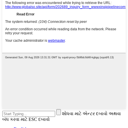
શોધવા માટે એન્ટર દબાવો અથવા
બંધ કરવા માટે ESC દબાવો