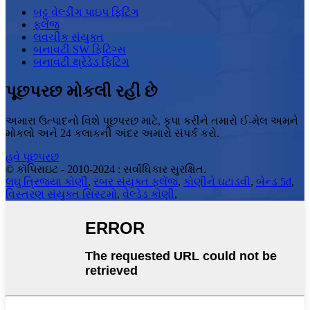
બટ્ટ વેલ્ડીંગ પાઇપ ફિટિંગ
ફ્લેંજ
લવચીક સંયુક્ત
બનાવટી SW ફિટિંગ્સ
બનાવટી થ્રેડેડ ફિટિંગ
પૂછપરછ મોકલી રહી છે
અમારા ઉત્પાદનો વિશે પૂછપરછ માટે, કૃપા કરીને તમારો ઈ-મેલ અમને
મોકલો અને 24 કલાકની અંદર અમારો સંપર્ક કરો.
હવે પૂછપરછ
© કૉપિરાઇટ - 2010-2024 : સર્વાધિકાર સુરક્ષિત.
લઘુ ત્રિજ્યા કોણી
,
રબર સંયુક્ત ફ્લેંજ
,
કોણીને ઘટાડવી
,
બેન્ડ 5d
,
વિસ્તરણ સંયુક્ત સિસ્ટમો
,
વેલ્ડેડ કોણી
,