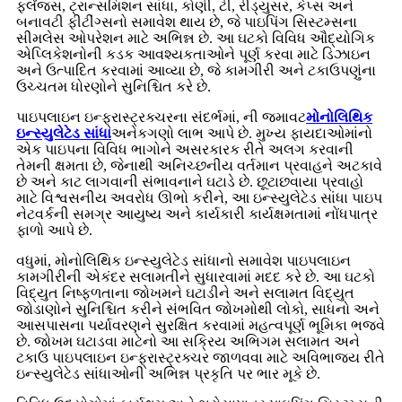
ફ્લેંજ્સ, ટ્રાન્સમિશન સાંધા, કોણી, ટી, રીડ્યુસર, કેપ્સ અને
બનાવટી ફીટીંગ્સનો સમાવેશ થાય છે, જે પાઇપિંગ સિસ્ટમ્સના
સીમલેસ ઓપરેશન માટે અભિન્ન છે. આ ઘટકો વિવિધ ઔદ્યોગિક
એપ્લિકેશનોની કડક આવશ્યકતાઓને પૂર્ણ કરવા માટે ડિઝાઇન
અને ઉત્પાદિત કરવામાં આવ્યા છે, જે કામગીરી અને ટકાઉપણુંના
ઉચ્ચતમ ધોરણોને સુનિશ્ચિત કરે છે.
પાઇપલાઇન ઇન્ફ્રાસ્ટ્રક્ચરના સંદર્ભમાં, ની જમાવટ
મોનોલિથિક
ઇન્સ્યુલેટેડ સાંધા
અનેકગણો લાભ આપે છે. મુખ્ય ફાયદાઓમાંનો
એક પાઇપના વિવિધ ભાગોને અસરકારક રીતે અલગ કરવાની
તેમની ક્ષમતા છે, જેનાથી અનિચ્છનીય વર્તમાન પ્રવાહને અટકાવે
છે અને કાટ લાગવાની સંભાવનાને ઘટાડે છે. છૂટાછવાયા પ્રવાહો
માટે વિશ્વસનીય અવરોધ ઊભો કરીને, આ ઇન્સ્યુલેટેડ સાંધા પાઇપ
નેટવર્કની સમગ્ર આયુષ્ય અને કાર્યકારી કાર્યક્ષમતામાં નોંધપાત્ર
ફાળો આપે છે.
વધુમાં, મોનોલિથિક ઇન્સ્યુલેટેડ સાંધાનો સમાવેશ પાઇપલાઇન
કામગીરીની એકંદર સલામતીને સુધારવામાં મદદ કરે છે. આ ઘટકો
વિદ્યુત નિષ્ફળતાના જોખમને ઘટાડીને અને સલામત વિદ્યુત
જોડાણોને સુનિશ્ચિત કરીને સંભવિત જોખમોથી લોકો, સાધનો અને
આસપાસના પર્યાવરણને સુરક્ષિત કરવામાં મહત્વપૂર્ણ ભૂમિકા ભજવે
છે. જોખમ ઘટાડવા માટેનો આ સક્રિય અભિગમ સલામત અને
ટકાઉ પાઇપલાઇન ઇન્ફ્રાસ્ટ્રક્ચર જાળવવા માટે અવિભાજ્ય રીતે
ઇન્સ્યુલેટેડ સાંધાઓની અભિન્ન પ્રકૃતિ પર ભાર મૂકે છે.