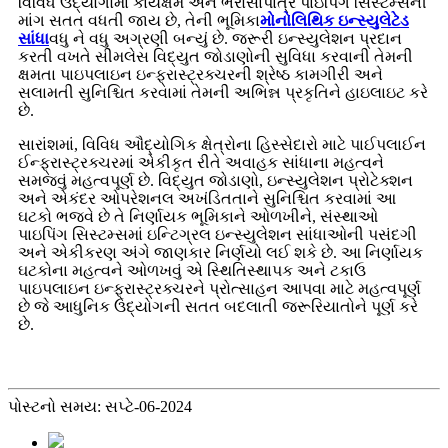
વિવિધ ઉદ્યોગોમાં કાર્યક્ષમ અને ભરોસાપાત્ર પાઇપિંગ સિસ્ટમ્સની
માંગ સતત વધતી જાય છે, તેની ભૂમિકા
મોનોલિથિક ઇન્સ્યુલેટેડ
સાંધા
વધુ ને વધુ અગ્રણી બન્યું છે. જરૂરી ઇન્સ્યુલેશન પ્રદાન
કરતી વખતે સીમલેસ વિદ્યુત જોડાણોની સુવિધા કરવાની તેમની
ક્ષમતા પાઇપલાઇન ઇન્ફ્રાસ્ટ્રક્ચરની શ્રેષ્ઠ કામગીરી અને
સલામતી સુનિશ્ચિત કરવામાં તેમની અભિન્ન પ્રકૃતિને હાઇલાઇટ કરે
છે.
સારાંશમાં, વિવિધ ઔદ્યોગિક ક્ષેત્રોના હિસ્સેદારો માટે પાઈપલાઈન
ઈન્ફ્રાસ્ટ્રક્ચરમાં એકીકૃત રીતે અવાહક સાંધાના મહત્વને
સમજવું મહત્વપૂર્ણ છે. વિદ્યુત જોડાણો, ઇન્સ્યુલેશન પ્રોટેક્શન
અને એકંદર ઓપરેશનલ અખંડિતતાને સુનિશ્ચિત કરવામાં આ
ઘટકો ભજવે છે તે નિર્ણાયક ભૂમિકાને ઓળખીને, સંસ્થાઓ
પાઇપિંગ સિસ્ટમ્સમાં ઇન્ટિગ્રલ ઇન્સ્યુલેશન સાંધાઓની પસંદગી
અને એકીકરણ અંગે જાણકાર નિર્ણયો લઈ શકે છે. આ નિર્ણાયક
ઘટકોના મહત્વને ઓળખવું એ સ્થિતિસ્થાપક અને ટકાઉ
પાઇપલાઇન ઇન્ફ્રાસ્ટ્રક્ચરને પ્રોત્સાહન આપવા માટે મહત્વપૂર્ણ
છે જે આધુનિક ઉદ્યોગની સતત બદલાતી જરૂરિયાતોને પૂર્ણ કરે
છે.
પોસ્ટનો સમય: સપ્ટે-06-2024