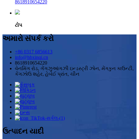
8618910654220
ટોપ
અમારો સંપર્ક કરો
+86 0317 6856613
info@hbxinqi.cn
8618910654220
વેનમિંગ રોડ, ગેંગઝુઆંગઝી ઇન્ડસ્ટ્રી ઝોન, મેંગકુન કાઉન્ટી,
કેંગઝોઉ શહેર, હેબેઈ પ્રાંત, ચીન
ઉત્પાદન યાદી