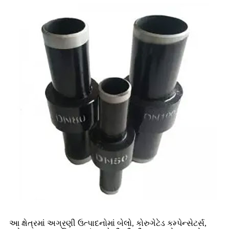
આ ક્ષેત્રમાં અગ્રણી ઉત્પાદનોમાં બેલો, કોરુગેટેડ કમ્પેન્સેટર્સ,