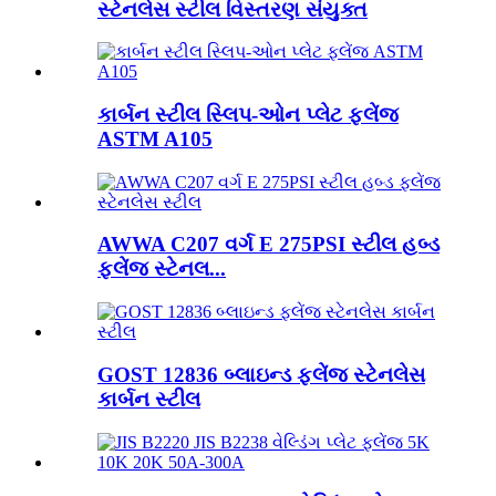
સ્ટેનલેસ સ્ટીલ વિસ્તરણ સંયુક્ત
કાર્બન સ્ટીલ સ્લિપ-ઓન પ્લેટ ફ્લેંજ
ASTM A105
AWWA C207 વર્ગ E 275PSI સ્ટીલ હબ્ડ
ફ્લેંજ સ્ટેનલ...
GOST 12836 બ્લાઇન્ડ ફ્લેંજ સ્ટેનલેસ
કાર્બન સ્ટીલ