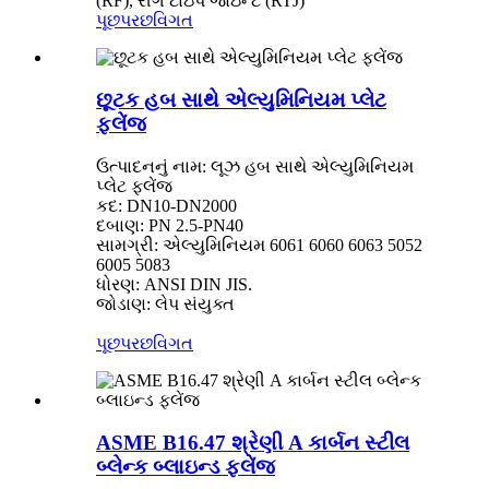
(RF), રીંગ ટાઇપ જોઇન્ટ (RTJ)
પૂછપરછ
વિગત
છૂટક હબ સાથે એલ્યુમિનિયમ પ્લેટ
ફ્લેંજ
ઉત્પાદનનું નામ: લૂઝ હબ સાથે એલ્યુમિનિયમ
પ્લેટ ફ્લેંજ
કદ: DN10-DN2000
દબાણ: PN 2.5-PN40
સામગ્રી: એલ્યુમિનિયમ 6061 6060 6063 5052
6005 5083
ધોરણ: ANSI DIN JIS.
જોડાણ: લેપ સંયુક્ત
પૂછપરછ
વિગત
ASME B16.47 શ્રેણી A કાર્બન સ્ટીલ
બ્લેન્ક બ્લાઇન્ડ ફ્લેંજ