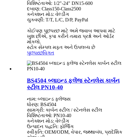
વિશિષ્ટતાઓ: 1/2"-24" DN15-600
દબાણ: Class150-Class2500
કનેક્શન મોડ: વેલ્ડીંગ
ચુકવણી: T/T, L/C, D/P, PayPal
કોઈપણ પૂછપરછ માટે અમે જવાબ આપવા માટે
ખુશ છીએ, કૃપા કરીને તમારા પ્રશ્નો અને ઓર્ડર
મોકલો.
સ્ટોક સેમ્પલ મફત અને ઉપલબ્ધ છે
પૂછપરછ
વિગત
BS4504 બ્લાઇન્ડ ફ્લેંજ સ્ટેનલેસ કાર્બન
સ્ટીલ PN10-40
નામ: બ્લાઇન્ડ ફ્લેંજ્સ
ધોરણ: BS4504
સામગ્રી: કાર્બન સ્ટીલ / સ્ટેનલેસ સ્ટીલ
વિશિષ્ટતાઓ: PN10-40
કનેક્શન મોડ: વેલ્ડીંગ
ઉત્પાદન પદ્ધતિ: ફોર્જિંગ
સ્વીકૃતિ: OEM/ODM, વેપાર, જથ્થાબંધ, પ્રાદેશિક