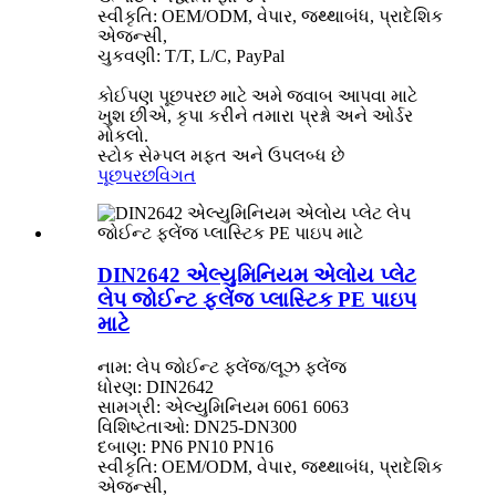
સ્વીકૃતિ: OEM/ODM, વેપાર, જથ્થાબંધ, પ્રાદેશિક
એજન્સી,
ચુકવણી: T/T, L/C, PayPal
કોઈપણ પૂછપરછ માટે અમે જવાબ આપવા માટે
ખુશ છીએ, કૃપા કરીને તમારા પ્રશ્નો અને ઓર્ડર
મોકલો.
સ્ટોક સેમ્પલ મફત અને ઉપલબ્ધ છે
પૂછપરછ
વિગત
DIN2642 એલ્યુમિનિયમ એલોય પ્લેટ
લેપ જોઈન્ટ ફ્લેંજ પ્લાસ્ટિક PE પાઇપ
માટે
નામ: લેપ જોઈન્ટ ફ્લેંજ/લૂઝ ફ્લેંજ
ધોરણ: DIN2642
સામગ્રી: એલ્યુમિનિયમ 6061 6063
વિશિષ્ટતાઓ: DN25-DN300
દબાણ: PN6 PN10 PN16
સ્વીકૃતિ: OEM/ODM, વેપાર, જથ્થાબંધ, પ્રાદેશિક
એજન્સી,