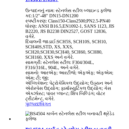
ઉત્પાદનનું નામ: સ્ટેનલેસ સ્ટીલ બ્લાઇન્ડ ફ્લેંજ
કદ:1/2"-48" DN15-DN1200
સ્પષ્ટીકરણ: Class150-Class2500;PN2.5-PN40
ધોરણ: ANSI B16.5,EN1092-1, SANS 1123, JIS
B2220, JIS B2238 DIN2527, GOST 12836,
વગેરે.
દિવાલની જાડાઈ:SCH5S, SCH10S, SCH10,
SCH40S,STD, XS, XXS,
SCH20,SCH30,SCH40, SCH60, SCH80,
SCH160, XXS અને વગેરે.
સામગ્રી: સ્ટેનલેસ સ્ટીલ: F304/304L,
F316/316L, 904L, અને વગેરે.
સામનો: આરએફ; આરટીજે; એફએફ; એફએમ;
એમ; ટી; જી;
એપ્લિકેશન: પેટ્રોકેમિકલ ઉદ્યોગ; ઉડ્ડયન અને
એરોસ્પેસ ઉદ્યોગ; ફાર્માસ્યુટિકલ ઉદ્યોગ; ગેસ
એક્ઝોસ્ટ; પાવર પ્લાન્ટ; શિપ બિલ્ડિંગ; વોટર
ટ્રીટમેન્ટ, વગેરે.
પૂછપરછ
વિગત