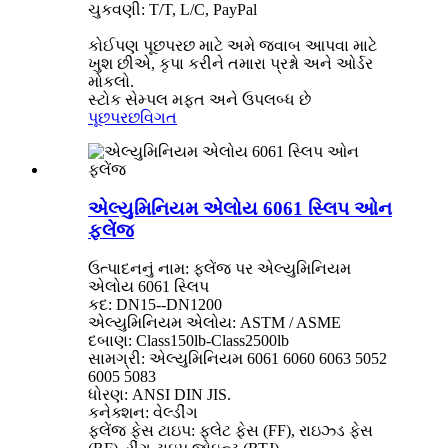
ચુકવણી: T/T, L/C, PayPal
કોઈપણ પૂછપરછ માટે અમે જવાબ આપવા માટે
ખુશ છીએ, કૃપા કરીને તમારા પ્રશ્નો અને ઓર્ડર
મોકલો.
સ્ટોક સેમ્પલ મફત અને ઉપલબ્ધ છે
પૂછપરછ
વિગત
એલ્યુમિનિયમ એલોય 6061 સ્લિપ ઓન
ફ્લેંજ
ઉત્પાદનનું નામ: ફ્લેંજ પર એલ્યુમિનિયમ
એલોય 6061 સ્લિપ
કદ: DN15--DN1200
એલ્યુમિનિયમ એલોય: ASTM / ASME
દબાણ: Class150lb-Class2500lb
સામગ્રી: એલ્યુમિનિયમ 6061 6060 6063 5052
6005 5083
ધોરણ: ANSI DIN JIS.
કનેક્શન: વેલ્ડીંગ
ફ્લેંજ ફેસ ટાઇપ: ફ્લેટ ફેસ (FF), રાઇઝ્ડ ફેસ