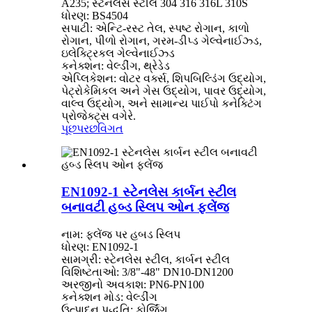
A235; સ્ટેનલેસ સ્ટીલ 304 316 316L 310S
ધોરણ: BS4504
સપાટી: એન્ટિ-રસ્ટ તેલ, સ્પષ્ટ રોગાન, કાળો
રોગાન, પીળો રોગાન, ગરમ-ડીપ્ડ ગેલ્વેનાઈઝ્ડ,
ઇલેક્ટ્રિકલ ગેલ્વેનાઈઝ્ડ
કનેક્શન: વેલ્ડીંગ, થ્રેડેડ
એપ્લિકેશન: વોટર વર્ક્સ, શિપબિલ્ડિંગ ઉદ્યોગ,
પેટ્રોકેમિકલ અને ગેસ ઉદ્યોગ, પાવર ઉદ્યોગ,
વાલ્વ ઉદ્યોગ, અને સામાન્ય પાઈપો કનેક્ટિંગ
પ્રોજેક્ટ્સ વગેરે.
પૂછપરછ
વિગત
EN1092-1 સ્ટેનલેસ કાર્બન સ્ટીલ
બનાવટી હબ્ડ સ્લિપ ઓન ફ્લેંજ
નામ: ફ્લેંજ પર હબડ સ્લિપ
ધોરણ: EN1092-1
સામગ્રી: સ્ટેનલેસ સ્ટીલ, કાર્બન સ્ટીલ
વિશિષ્ટતાઓ: 3/8"-48" DN10-DN1200
અરજીનો અવકાશ: PN6-PN100
કનેક્શન મોડ: વેલ્ડીંગ
ઉત્પાદન પદ્ધતિ: ફોર્જિંગ