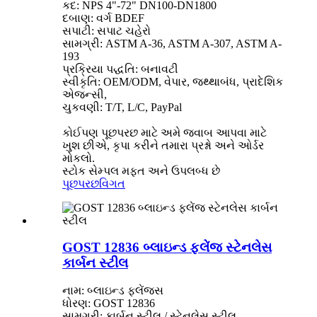
કદ: NPS 4"-72" DN100-DN1800
દબાણ: વર્ગ BDEF
સપાટી: સપાટ ચહેરો
સામગ્રી: ASTM A-36, ASTM A-307, ASTM A-
193
પ્રક્રિયા પદ્ધતિ: બનાવટી
સ્વીકૃતિ: OEM/ODM, વેપાર, જથ્થાબંધ, પ્રાદેશિક
એજન્સી,
ચુકવણી: T/T, L/C, PayPal
કોઈપણ પૂછપરછ માટે અમે જવાબ આપવા માટે
ખુશ છીએ, કૃપા કરીને તમારા પ્રશ્નો અને ઓર્ડર
મોકલો.
સ્ટોક સેમ્પલ મફત અને ઉપલબ્ધ છે
પૂછપરછ
વિગત
GOST 12836 બ્લાઇન્ડ ફ્લેંજ સ્ટેનલેસ
કાર્બન સ્ટીલ
નામ: બ્લાઇન્ડ ફ્લેંજ્સ
ધોરણ: GOST 12836
સામગ્રી: કાર્બન સ્ટીલ / સ્ટેનલેસ સ્ટીલ