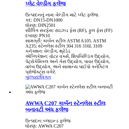
પ્લેટ વેલ્ડીંગ ફ્લેંજ
ઉત્પાદનનું નામ: વેલ્ડીંગ માટે પ્લેટ ફ્લેંજ.
કદ: DN15-DN1000
ધોરણ: DIN2501
સીલિંગ સરફેસ: રાઇઝ્ડ ફેસ (RF), ફુલ ફેસ (FF)
દબાણ: PN10
સામગ્રી: કાર્બન સ્ટીલ ASTM A105. ASTM
A235; સ્ટેનલેસ સ્ટીલ 304 316 316L 310S
કનેક્શન: વેલ્ડીંગ, થ્રેડેડ
એપ્લિકેશન: વોટર વર્ક્સ, શિપબિલ્ડિંગ ઉદ્યોગ,
પેટ્રોકેમિકલ અને ગેસ ઉદ્યોગ, પાવર ઉદ્યોગ,
વાલ્વ ઉદ્યોગ, અને સામાન્ય પાઈપો કનેક્ટિંગ
પ્રોજેક્ટ્સ વગેરે.
પૂછપરછ
વિગત
AWWA C207 કાર્બન સ્ટેનલેસ સ્ટીલ
બનાવટી અંધ ફ્લેંજ
ઉત્પાદન: બ્લાઇન્ડ ફ્લેંજ
ધોરણ: AWWA C207