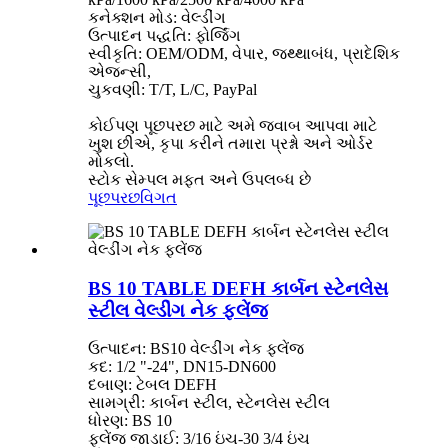
કનેક્શન મોડ: વેલ્ડીંગ
ઉત્પાદન પદ્ધતિ: ફોર્જિંગ
સ્વીકૃતિ: OEM/ODM, વેપાર, જથ્થાબંધ, પ્રાદેશિક
એજન્સી,
ચુકવણી: T/T, L/C, PayPal
કોઈપણ પૂછપરછ માટે અમે જવાબ આપવા માટે
ખુશ છીએ, કૃપા કરીને તમારા પ્રશ્નો અને ઓર્ડર
મોકલો.
સ્ટોક સેમ્પલ મફત અને ઉપલબ્ધ છે
પૂછપરછ
વિગત
BS 10 TABLE DEFH કાર્બન સ્ટેનલેસ
સ્ટીલ વેલ્ડીંગ નેક ફ્લેંજ
ઉત્પાદન: BS10 વેલ્ડીંગ નેક ફ્લેંજ
કદ: 1/2 "-24", DN15-DN600
દબાણ: ટેબલ DEFH
સામગ્રી: કાર્બન સ્ટીલ, સ્ટેનલેસ સ્ટીલ
ધોરણ: BS 10
ફ્લેંજ જાડાઈ: 3/16 ઇંચ-30 3/4 ઇંચ