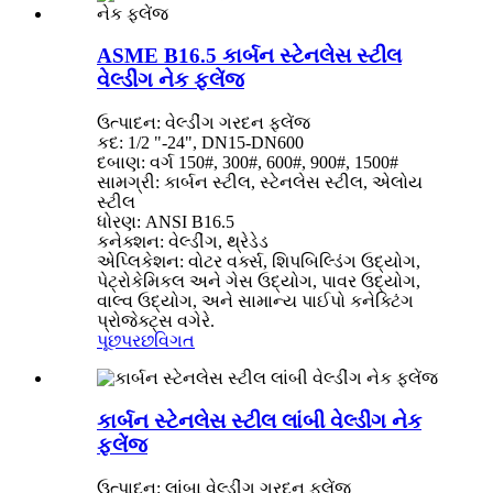
ASME B16.5 કાર્બન સ્ટેનલેસ સ્ટીલ
વેલ્ડીંગ નેક ફ્લેંજ
ઉત્પાદન: વેલ્ડીંગ ગરદન ફ્લેંજ
કદ: 1/2 "-24", DN15-DN600
દબાણ: વર્ગ 150#, 300#, 600#, 900#, 1500#
સામગ્રી: કાર્બન સ્ટીલ, સ્ટેનલેસ સ્ટીલ, એલોય
સ્ટીલ
ધોરણ: ANSI B16.5
કનેક્શન: વેલ્ડીંગ, થ્રેડેડ
એપ્લિકેશન: વોટર વર્ક્સ, શિપબિલ્ડિંગ ઉદ્યોગ,
પેટ્રોકેમિકલ અને ગેસ ઉદ્યોગ, પાવર ઉદ્યોગ,
વાલ્વ ઉદ્યોગ, અને સામાન્ય પાઈપો કનેક્ટિંગ
પ્રોજેક્ટ્સ વગેરે.
પૂછપરછ
વિગત
કાર્બન સ્ટેનલેસ સ્ટીલ લાંબી વેલ્ડીંગ નેક
ફ્લેંજ
ઉત્પાદન: લાંબા વેલ્ડીંગ ગરદન ફ્લેંજ