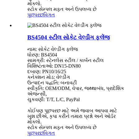
મોકલો.
સ્ટોક સેમ્પલ મફત અને ઉપલબ્ધ છે
પૂછપરછ
વિગત
BS4504 સ્ટીલ સોકેટ વેલ્ડીંગ ફ્લેંજ
નામ: સોકેટ વેલ્ડીંગ ફ્લેંજ
ધોરણ: BS4504
સામગ્રી: સ્ટેનલેસ સ્ટીલ / કાર્બન સ્ટીલ
વિશિષ્ટતાઓ: DN15-DN80
દબાણ: PN10/16/25
કનેક્શન મોડ: વેલ્ડીંગ
ઉત્પાદન પદ્ધતિ: બનાવટી
સ્વીકૃતિ: OEM/ODM, વેપાર, જથ્થાબંધ, પ્રાદેશિક
એજન્સી,
ચુકવણી: T/T, L/C, PayPal
કોઈપણ પૂછપરછ માટે અમે જવાબ આપવા માટે
ખુશ છીએ, કૃપા કરીને તમારા પ્રશ્નો અને ઓર્ડર
મોકલો.
સ્ટોક સેમ્પલ મફત અને ઉપલબ્ધ છે
પૂછપરછ
વિગત