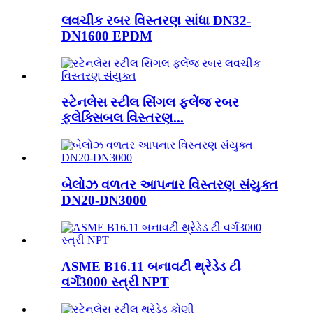
લવચીક રબર વિસ્તરણ સાંધા DN32-
DN1600 EPDM
સ્ટેનલેસ સ્ટીલ સિંગલ ફ્લેંજ રબર
ફ્લેક્સિબલ વિસ્તરણ...
બેલોઝ વળતર આપનાર વિસ્તરણ સંયુક્ત
DN20-DN3000
ASME B16.11 બનાવટી થ્રેડેડ ટી
વર્ગ3000 સ્ત્રી NPT