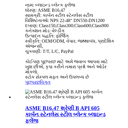
નામ: બ્લાઇન્ડ બ્લેન્ક ફ્લેંજ
ધોરણ: ASME B16.47
સામગ્રી: કાર્બન સ્ટીલ સ્ટેનલેસ સ્ટીલ
વિશિષ્ટતાઓ: NPS 22-48" DN550-DN1200
દબાણ: Class150,Class300;Class600;Class900
કનેક્શન મોડ: વેલ્ડીંગ
ઉત્પાદન પદ્ધતિ: ફોર્જિંગ
સ્વીકૃતિ: OEM/ODM, વેપાર, જથ્થાબંધ, પ્રાદેશિક
એજન્સી,
ચુકવણી: T/T, L/C, PayPal
કોઈપણ પૂછપરછ માટે અમે જવાબ આપવા માટે
ખુશ છીએ, કૃપા કરીને તમારા પ્રશ્નો અને ઓર્ડર
મોકલો.
સ્ટોક સેમ્પલ મફત અને ઉપલબ્ધ છે
પૂછપરછ
વિગત
ASME B16.47 શ્રેણી B API 605
કાર્બન સ્ટેનલેસ સ્ટીલ બ્લેન્ક બ્લાઇન્ડ
ફ્લેંજ