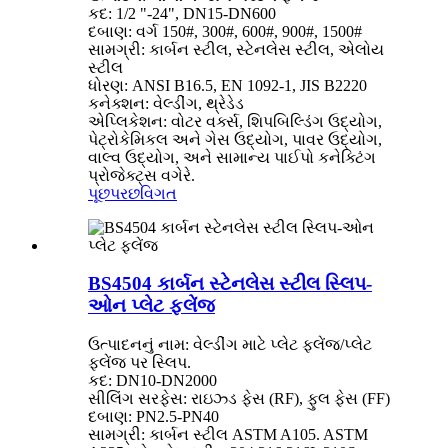
કદ: 1/2 "-24", DN15-DN600
દબાણ: વર્ગ 150#, 300#, 600#, 900#, 1500#
સામગ્રી: કાર્બન સ્ટીલ, સ્ટેનલેસ સ્ટીલ, એલોય
સ્ટીલ
ધોરણ: ANSI B16.5, EN 1092-1, JIS B2220
કનેક્શન: વેલ્ડીંગ, થ્રેડેડ
એપ્લિકેશન: વોટર વર્ક્સ, શિપબિલ્ડિંગ ઉદ્યોગ,
પેટ્રોકેમિકલ અને ગેસ ઉદ્યોગ, પાવર ઉદ્યોગ,
વાલ્વ ઉદ્યોગ, અને સામાન્ય પાઈપો કનેક્ટિંગ
પ્રોજેક્ટ્સ વગેરે.
પૂછપરછ
વિગત
BS4504 કાર્બન સ્ટેનલેસ સ્ટીલ સ્લિપ-
ઓન પ્લેટ ફ્લેંજ
ઉત્પાદનનું નામ: વેલ્ડીંગ માટે પ્લેટ ફ્લેંજ/પ્લેટ
ફ્લેંજ પર સ્લિપ.
કદ: DN10-DN2000
સીલિંગ સરફેસ: રાઇઝ્ડ ફેસ (RF), ફુલ ફેસ (FF)
દબાણ: PN2.5-PN40
સામગ્રી: કાર્બન સ્ટીલ ASTM A105. ASTM