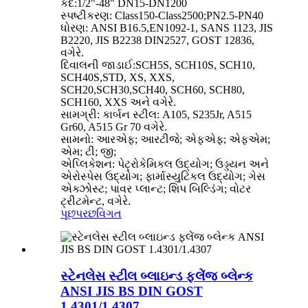
કદ:1/2"-48" DN15-DN1200
સ્પષ્ટીકરણ: Class150-Class2500;PN2.5-PN40
ધોરણ: ANSI B16.5,EN1092-1, SANS 1123, JIS
B2220, JIS B2238 DIN2527, GOST 12836,
વગેરે.
દિવાલની જાડાઈ:SCH5S, SCH10S, SCH10,
SCH40S,STD, XS, XXS,
SCH20,SCH30,SCH40, SCH60, SCH80,
SCH160, XXS અને વગેરે.
સામગ્રી: કાર્બન સ્ટીલ: A105, S235Jr, A515
Gr60, A515 Gr 70 વગેરે.
સામનો: આરએફ; આરટીજે; એફએફ; એફએમ;
એમ; ટી; જી;
એપ્લિકેશન: પેટ્રોકેમિકલ ઉદ્યોગ; ઉડ્ડયન અને
એરોસ્પેસ ઉદ્યોગ; ફાર્માસ્યુટિકલ ઉદ્યોગ; ગેસ
એક્ઝોસ્ટ; પાવર પ્લાન્ટ; શિપ બિલ્ડિંગ; વોટર
ટ્રીટમેન્ટ, વગેરે.
પૂછપરછ
વિગત
સ્ટેનલેસ સ્ટીલ બ્લાઇન્ડ ફ્લેંજ બ્લેન્ક
ANSI JIS BS DIN GOST
1.4301/1.4307