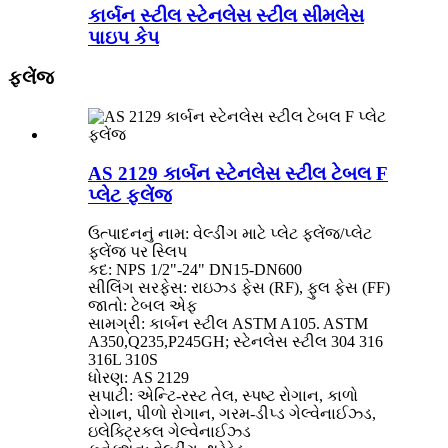
કાર્બન સ્ટીલ સ્ટેનલેસ સ્ટીલ સીમલેસ
પાઇપ કેપ
ફ્લેંજ
AS 2129 કાર્બન સ્ટેનલેસ સ્ટીલ ટેબલ F
પ્લેટ ફ્લેંજ
ઉત્પાદનનું નામ: વેલ્ડીંગ માટે પ્લેટ ફ્લેંજ/પ્લેટ
ફ્લેંજ પર સ્લિપ
કદ: NPS 1/2"-24" DN15-DN600
સીલિંગ સરફેસ: રાઇઝ્ડ ફેસ (RF), ફુલ ફેસ (FF)
જાતો: ટેબલ એફ
સામગ્રી: કાર્બન સ્ટીલ ASTM A105. ASTM
A350,Q235,P245GH; સ્ટેનલેસ સ્ટીલ 304 316
316L 310S
ધોરણ: AS 2129
સપાટી: એન્ટિ-રસ્ટ તેલ, સ્પષ્ટ રોગાન, કાળો
રોગાન, પીળો રોગાન, ગરમ-ડીપ્ડ ગેલ્વેનાઈઝ્ડ,
ઇલેક્ટ્રિકલ ગેલ્વેનાઈઝ્ડ