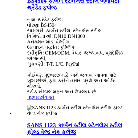
BS4504 કાર્બન સ્ટેનલેસ સ્ટીલ બનાવટી
થ્રેડેડ ફ્લેંજ
નામ: થ્રેડેડ ફ્લેંજ
ધોરણ: BS4504
સામગ્રી: કાર્બન સ્ટીલ, સ્ટેનલેસ સ્ટીલ
વિશિષ્ટતાઓ: DN10-DN1000
કનેક્શન મોડ: વેલ્ડીંગ
ઉત્પાદન પદ્ધતિ: ફોર્જિંગ
સ્વીકૃતિ: OEM/ODM, વેપાર, જથ્થાબંધ, પ્રાદેશિક
એજન્સી,
ચુકવણી: T/T, L/C, PayPal
કોઈપણ પૂછપરછ માટે અમે જવાબ આપવા માટે
ખુશ છીએ, કૃપા કરીને તમારા પ્રશ્નો અને ઓર્ડર
મોકલો.
સ્ટોક સેમ્પલ મફત અને ઉપલબ્ધ છે
પૂછપરછ
વિગત
SANS 1123 કાર્બન સ્ટીલ સ્ટેનલેસ સ્ટીલ
ફોગ્ડ વેલ્ડ નેક ફ્લેંજ