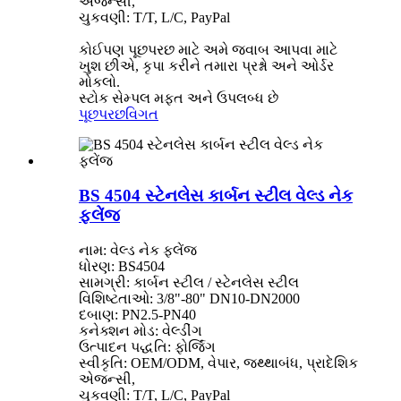
એજન્સી,
ચુકવણી: T/T, L/C, PayPal
કોઈપણ પૂછપરછ માટે અમે જવાબ આપવા માટે
ખુશ છીએ, કૃપા કરીને તમારા પ્રશ્નો અને ઓર્ડર
મોકલો.
સ્ટોક સેમ્પલ મફત અને ઉપલબ્ધ છે
પૂછપરછ
વિગત
BS 4504 સ્ટેનલેસ કાર્બન સ્ટીલ વેલ્ડ નેક
ફ્લેંજ
નામ: વેલ્ડ નેક ફ્લેંજ
ધોરણ: BS4504
સામગ્રી: કાર્બન સ્ટીલ / સ્ટેનલેસ સ્ટીલ
વિશિષ્ટતાઓ: 3/8"-80" DN10-DN2000
દબાણ: PN2.5-PN40
કનેક્શન મોડ: વેલ્ડીંગ
ઉત્પાદન પદ્ધતિ: ફોર્જિંગ
સ્વીકૃતિ: OEM/ODM, વેપાર, જથ્થાબંધ, પ્રાદેશિક
એજન્સી,
ચુકવણી: T/T, L/C, PayPal