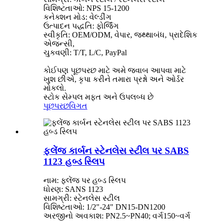
વિશિષ્ટતાઓ: NPS 15-1200
કનેક્શન મોડ: વેલ્ડીંગ
ઉત્પાદન પદ્ધતિ: ફોર્જિંગ
સ્વીકૃતિ: OEM/ODM, વેપાર, જથ્થાબંધ, પ્રાદેશિક
એજન્સી,
ચુકવણી: T/T, L/C, PayPal
કોઈપણ પૂછપરછ માટે અમે જવાબ આપવા માટે
ખુશ છીએ, કૃપા કરીને તમારા પ્રશ્નો અને ઓર્ડર
મોકલો.
સ્ટોક સેમ્પલ મફત અને ઉપલબ્ધ છે
પૂછપરછ
વિગત
ફ્લેંજ કાર્બન સ્ટેનલેસ સ્ટીલ પર SABS
1123 હબ્ડ સ્લિપ
નામ: ફ્લેંજ પર હબ્ડ સ્લિપ
ધોરણ: SANS 1123
સામગ્રી: સ્ટેનલેસ સ્ટીલ
વિશિષ્ટતાઓ: 1/2"-24" DN15-DN1200
અરજીનો અવકાશ: PN2.5~PN40; વર્ગ150~વર્ગ