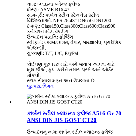
નામ: બ્લાઇન્ડ બ્લેન્ક ફ્લેંજ
ધોરણ: ASME B16.47
સામગ્રી: કાર્બન સ્ટીલ સ્ટેનલેસ સ્ટીલ
વિશિષ્ટતાઓ: NPS 26-48" DN650-DN1200
દબાણ: Class150,Class300;Class600;Class900
કનેક્શન મોડ: વેલ્ડીંગ
ઉત્પાદન પદ્ધતિ: ફોર્જિંગ
સ્વીકૃતિ: OEM/ODM, વેપાર, જથ્થાબંધ, પ્રાદેશિક
એજન્સી,
ચુકવણી: T/T, L/C, PayPal
કોઈપણ પૂછપરછ માટે અમે જવાબ આપવા માટે
ખુશ છીએ, કૃપા કરીને તમારા પ્રશ્નો અને ઓર્ડર
મોકલો.
સ્ટોક સેમ્પલ મફત અને ઉપલબ્ધ છે
પૂછપરછ
વિગત
કાર્બન સ્ટીલ બ્લાઇન્ડ ફ્લેંજ A516 Gr 70
ANSI DIN JIS GOST CT20
ઉત્પાદનનું નામ: કાર્બન સ્ટીલ બ્લાઇન્ડ ફ્લેંજ