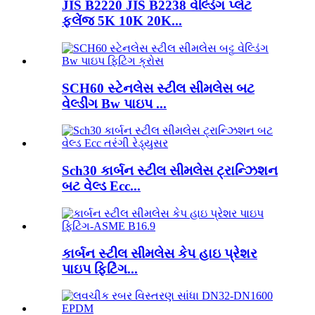
JIS B2220 JIS B2238 વેલ્ડિંગ પ્લેટ
ફ્લેંજ 5K 10K 20K...
SCH60 સ્ટેનલેસ સ્ટીલ સીમલેસ બટ
વેલ્ડીંગ Bw પાઇપ ...
Sch30 કાર્બન સ્ટીલ સીમલેસ ટ્રાન્ઝિશન
બટ વેલ્ડ Ecc...
કાર્બન સ્ટીલ સીમલેસ કેપ હાઇ પ્રેશર
પાઇપ ફિટિંગ...