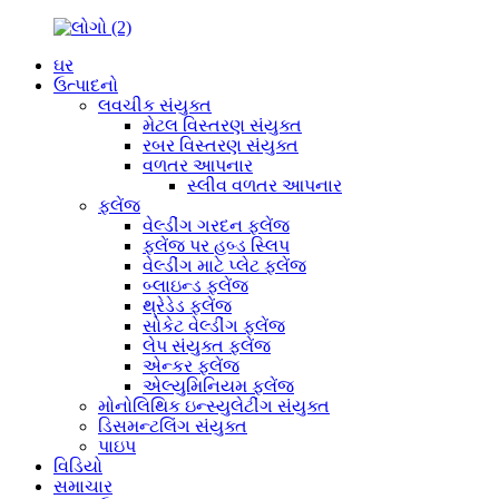
ઘર
ઉત્પાદનો
લવચીક સંયુક્ત
મેટલ વિસ્તરણ સંયુક્ત
રબર વિસ્તરણ સંયુક્ત
વળતર આપનાર
સ્લીવ વળતર આપનાર
ફ્લેંજ
વેલ્ડીંગ ગરદન ફ્લેંજ
ફ્લેંજ પર હબ્ડ સ્લિપ
વેલ્ડીંગ માટે પ્લેટ ફ્લેંજ
બ્લાઇન્ડ ફ્લેંજ
થ્રેડેડ ફ્લેંજ
સોકેટ વેલ્ડીંગ ફ્લેંજ
લેપ સંયુક્ત ફ્લેંજ
એન્કર ફ્લેંજ
એલ્યુમિનિયમ ફ્લેંજ
મોનોલિથિક ઇન્સ્યુલેટીંગ સંયુક્ત
ડિસમન્ટલિંગ સંયુક્ત
પાઇપ
વિડિયો
સમાચાર