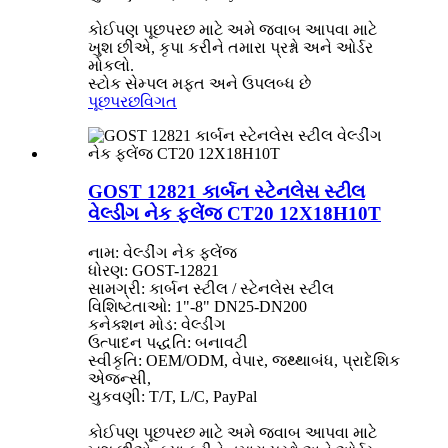
કોઈપણ પૂછપરછ માટે અમે જવાબ આપવા માટે
ખુશ છીએ, કૃપા કરીને તમારા પ્રશ્નો અને ઓર્ડર
મોકલો.
સ્ટોક સેમ્પલ મફત અને ઉપલબ્ધ છે
પૂછપરછ
વિગત
GOST 12821 કાર્બન સ્ટેનલેસ સ્ટીલ
વેલ્ડીંગ નેક ફ્લેંજ CT20 12X18H10T
નામ: વેલ્ડીંગ નેક ફ્લેંજ
ધોરણ: GOST-12821
સામગ્રી: કાર્બન સ્ટીલ / સ્ટેનલેસ સ્ટીલ
વિશિષ્ટતાઓ: 1"-8" DN25-DN200
કનેક્શન મોડ: વેલ્ડીંગ
ઉત્પાદન પદ્ધતિ: બનાવટી
સ્વીકૃતિ: OEM/ODM, વેપાર, જથ્થાબંધ, પ્રાદેશિક
એજન્સી,
ચુકવણી: T/T, L/C, PayPal
કોઈપણ પૂછપરછ માટે અમે જવાબ આપવા માટે