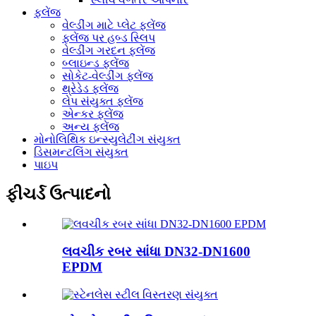
ફ્લેંજ
વેલ્ડીંગ માટે પ્લેટ ફ્લેંજ
ફ્લેંજ પર હબ્ડ સ્લિપ
વેલ્ડીંગ ગરદન ફ્લેંજ
બ્લાઇન્ડ ફ્લેંજ
સોકેટ-વેલ્ડીંગ ફ્લેંજ
થ્રેડેડ ફ્લેંજ
લેપ સંયુક્ત ફ્લેંજ
એન્કર ફ્લેંજ
અન્ય ફ્લેંજ
મોનોલિથિક ઇન્સ્યુલેટીંગ સંયુક્ત
ડિસમન્ટલિંગ સંયુક્ત
પાઇપ
ફીચર્ડ ઉત્પાદનો
લવચીક રબર સાંધા DN32-DN1600
EPDM