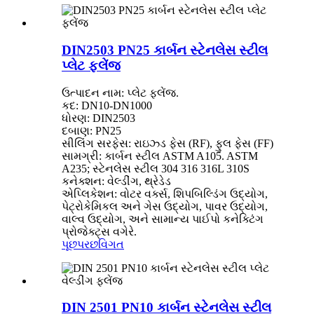
DIN2503 PN25 કાર્બન સ્ટેનલેસ સ્ટીલ
પ્લેટ ફ્લેંજ
ઉત્પાદન નામ: પ્લેટ ફ્લેંજ.
કદ: DN10-DN1000
ધોરણ: DIN2503
દબાણ: PN25
સીલિંગ સરફેસ: રાઇઝ્ડ ફેસ (RF), ફુલ ફેસ (FF)
સામગ્રી: કાર્બન સ્ટીલ ASTM A105. ASTM
A235; સ્ટેનલેસ સ્ટીલ 304 316 316L 310S
કનેક્શન: વેલ્ડીંગ, થ્રેડેડ
એપ્લિકેશન: વોટર વર્ક્સ, શિપબિલ્ડિંગ ઉદ્યોગ,
પેટ્રોકેમિકલ અને ગેસ ઉદ્યોગ, પાવર ઉદ્યોગ,
વાલ્વ ઉદ્યોગ, અને સામાન્ય પાઈપો કનેક્ટિંગ
પ્રોજેક્ટ્સ વગેરે.
પૂછપરછ
વિગત
DIN 2501 PN10 કાર્બન સ્ટેનલેસ સ્ટીલ