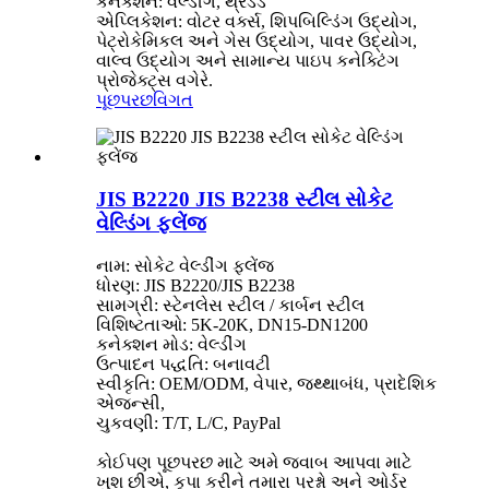
કનેક્શન: વેલ્ડીંગ, થ્રેડેડ
એપ્લિકેશન: વોટર વર્ક્સ, શિપબિલ્ડિંગ ઉદ્યોગ,
પેટ્રોકેમિકલ અને ગેસ ઉદ્યોગ, પાવર ઉદ્યોગ,
વાલ્વ ઉદ્યોગ અને સામાન્ય પાઇપ કનેક્ટિંગ
પ્રોજેક્ટ્સ વગેરે.
પૂછપરછ
વિગત
JIS B2220 JIS B2238 સ્ટીલ સોકેટ
વેલ્ડિંગ ફ્લેંજ
નામ: સોકેટ વેલ્ડીંગ ફ્લેંજ
ધોરણ: JIS B2220/JIS B2238
સામગ્રી: સ્ટેનલેસ સ્ટીલ / કાર્બન સ્ટીલ
વિશિષ્ટતાઓ: 5K-20K, DN15-DN1200
કનેક્શન મોડ: વેલ્ડીંગ
ઉત્પાદન પદ્ધતિ: બનાવટી
સ્વીકૃતિ: OEM/ODM, વેપાર, જથ્થાબંધ, પ્રાદેશિક
એજન્સી,
ચુકવણી: T/T, L/C, PayPal
કોઈપણ પૂછપરછ માટે અમે જવાબ આપવા માટે
ખુશ છીએ, કૃપા કરીને તમારા પ્રશ્નો અને ઓર્ડર