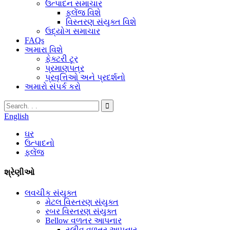
ઉત્પાદન સમાચાર
ફ્લેંજ વિશે
વિસ્તરણ સંયુક્ત વિશે
ઉદ્યોગ સમાચાર
FAQs
અમારા વિશે
ફેક્ટરી ટૂર
પ્રમાણપત્ર
પ્રવૃત્તિઓ અને પ્રદર્શનો
અમારો સંપર્ક કરો
English
ઘર
ઉત્પાદનો
ફ્લેંજ
શ્રેણીઓ
લવચીક સંયુક્ત
મેટલ વિસ્તરણ સંયુક્ત
રબર વિસ્તરણ સંયુક્ત
Bellow વળતર આપનાર
સ્લીવ વળતર આપનાર