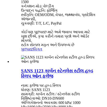
1500
કનેક્શન મોડ: વેલ્ડીંગ
ઉત્પાદન પદ્ધતિ: ફોર્જિંગ
સ્વીકૃતિ: OEM/ODM, વેપાર, જથ્થાબંધ, પ્રાદેશિક
એજન્સી,
ચુકવણી: T/T, L/C, PayPal
કોઈપણ પૂછપરછ માટે અમે જવાબ આપવા માટે
ખુશ છીએ, કૃપા કરીને તમારા પ્રશ્નો અને ઓર્ડર
મોકલો.
સ્ટોક સેમ્પલ મફત અને ઉપલબ્ધ છે
પૂછપરછ
વિગત
SANS 1123 કાર્બન સ્ટેનલેસ સ્ટીલ હબ્ડ
સ્લિપ ઓન ફ્લેંજ
નામ: ફ્લેંજ પર હબ્ડ સ્લિપ
ધોરણ: SANS 1123
સામગ્રી: કાર્બન સ્ટીલ / સ્ટેનલેસ સ્ટીલ
વિશિષ્ટતાઓ: DN10-DN600
એપ્લિકેશનનો અવકાશ: 600 kPa/ 1000
kPa/1600 kPa/2500 kPa/4000 kPa