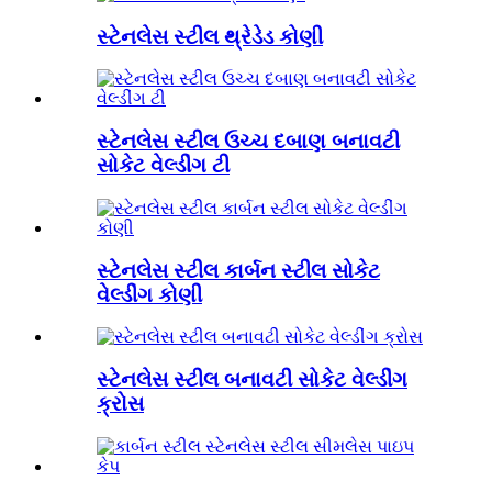
સ્ટેનલેસ સ્ટીલ થ્રેડેડ કોણી
સ્ટેનલેસ સ્ટીલ ઉચ્ચ દબાણ બનાવટી
સોકેટ વેલ્ડીંગ ટી
સ્ટેનલેસ સ્ટીલ કાર્બન સ્ટીલ સોકેટ
વેલ્ડીંગ કોણી
સ્ટેનલેસ સ્ટીલ બનાવટી સોકેટ વેલ્ડીંગ
ક્રોસ