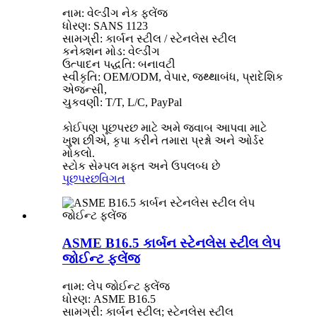
નામ: વેલ્ડીંગ નેક ફ્લેંજ
ધોરણ: SANS 1123
સામગ્રી: કાર્બન સ્ટીલ / સ્ટેનલેસ સ્ટીલ
કનેક્શન મોડ: વેલ્ડીંગ
ઉત્પાદન પદ્ધતિ: બનાવટી
સ્વીકૃતિ: OEM/ODM, વેપાર, જથ્થાબંધ, પ્રાદેશિક
એજન્સી,
ચુકવણી: T/T, L/C, PayPal
કોઈપણ પૂછપરછ માટે અમે જવાબ આપવા માટે
ખુશ છીએ, કૃપા કરીને તમારા પ્રશ્નો અને ઓર્ડર
મોકલો.
સ્ટોક સેમ્પલ મફત અને ઉપલબ્ધ છે
પૂછપરછ
વિગત
ASME B16.5 કાર્બન સ્ટેનલેસ સ્ટીલ લેપ
જોઈન્ટ ફ્લેંજ
નામ: લેપ જોઈન્ટ ફ્લેંજ
ધોરણ: ASME B16.5
સામગ્રી: કાર્બન સ્ટીલ; સ્ટેનલેસ સ્ટીલ