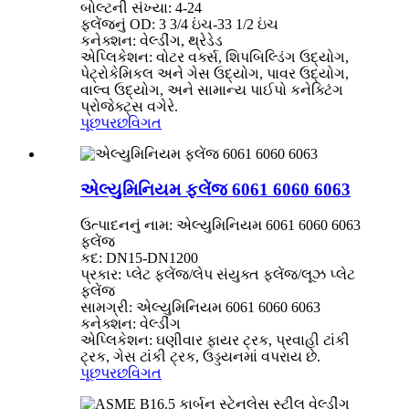
બોલ્ટની સંખ્યા: 4-24
ફ્લેંજનું OD: 3 3/4 ઇંચ-33 1/2 ઇંચ
કનેક્શન: વેલ્ડીંગ, થ્રેડેડ
એપ્લિકેશન: વોટર વર્ક્સ, શિપબિલ્ડિંગ ઉદ્યોગ,
પેટ્રોકેમિકલ અને ગેસ ઉદ્યોગ, પાવર ઉદ્યોગ,
વાલ્વ ઉદ્યોગ, અને સામાન્ય પાઈપો કનેક્ટિંગ
પ્રોજેક્ટ્સ વગેરે.
પૂછપરછ
વિગત
એલ્યુમિનિયમ ફ્લેંજ 6061 6060 6063
ઉત્પાદનનું નામ: એલ્યુમિનિયમ 6061 6060 6063
ફ્લેંજ
કદ: DN15-DN1200
પ્રકાર: પ્લેટ ફ્લેંજ/લેપ સંયુક્ત ફ્લેંજ/લૂઝ પ્લેટ
ફ્લેંજ
સામગ્રી: એલ્યુમિનિયમ 6061 6060 6063
કનેક્શન: વેલ્ડીંગ
એપ્લિકેશન: ઘણીવાર ફાયર ટ્રક, પ્રવાહી ટાંકી
ટ્રક, ગેસ ટાંકી ટ્રક, ઉડ્ડયનમાં વપરાય છે.
પૂછપરછ
વિગત