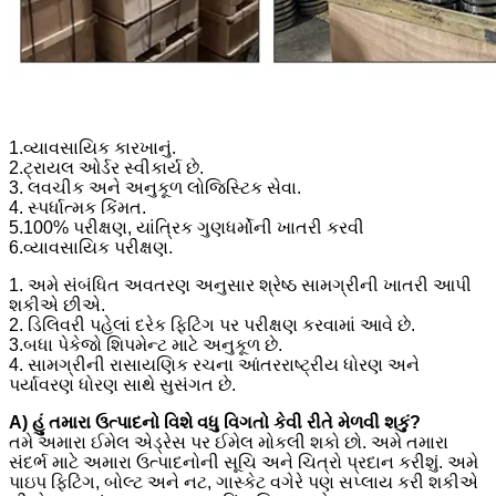
1.વ્યાવસાયિક કારખાનું.
2.ટ્રાયલ ઓર્ડર સ્વીકાર્ય છે.
3. લવચીક અને અનુકૂળ લોજિસ્ટિક સેવા.
4. સ્પર્ધાત્મક કિંમત.
5.100% પરીક્ષણ, યાંત્રિક ગુણધર્મોની ખાતરી કરવી
6.વ્યાવસાયિક પરીક્ષણ.
1. અમે સંબંધિત અવતરણ અનુસાર શ્રેષ્ઠ સામગ્રીની ખાતરી આપી
શકીએ છીએ.
2. ડિલિવરી પહેલાં દરેક ફિટિંગ પર પરીક્ષણ કરવામાં આવે છે.
3.બધા પેકેજો શિપમેન્ટ માટે અનુકૂળ છે.
4. સામગ્રીની રાસાયણિક રચના આંતરરાષ્ટ્રીય ધોરણ અને
પર્યાવરણ ધોરણ સાથે સુસંગત છે.
A) હું તમારા ઉત્પાદનો વિશે વધુ વિગતો કેવી રીતે મેળવી શકું?
તમે અમારા ઈમેલ એડ્રેસ પર ઈમેલ મોકલી શકો છો. અમે તમારા
સંદર્ભ માટે અમારા ઉત્પાદનોની સૂચિ અને ચિત્રો પ્રદાન કરીશું. અમે
પાઇપ ફિટિંગ, બોલ્ટ અને નટ, ગાસ્કેટ વગેરે પણ સપ્લાય કરી શકીએ