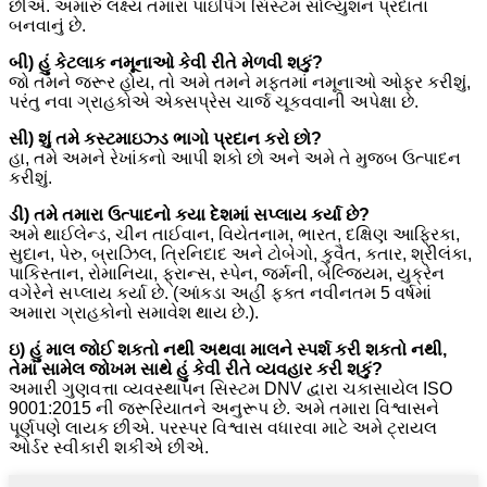
છીએ. અમારું લક્ષ્ય તમારા પાઇપિંગ સિસ્ટમ સોલ્યુશન પ્રદાતા
બનવાનું છે.
બી) હું કેટલાક નમૂનાઓ કેવી રીતે મેળવી શકું?
જો તમને જરૂર હોય, તો અમે તમને મફતમાં નમૂનાઓ ઓફર કરીશું,
પરંતુ નવા ગ્રાહકોએ એક્સપ્રેસ ચાર્જ ચૂકવવાની અપેક્ષા છે.
સી) શું તમે કસ્ટમાઇઝ્ડ ભાગો પ્રદાન કરો છો?
હા, તમે અમને રેખાંકનો આપી શકો છો અને અમે તે મુજબ ઉત્પાદન
કરીશું.
ડી) તમે તમારા ઉત્પાદનો કયા દેશમાં સપ્લાય કર્યા છે?
અમે થાઈલેન્ડ, ચીન તાઈવાન, વિયેતનામ, ભારત, દક્ષિણ આફ્રિકા,
સુદાન, પેરુ, બ્રાઝિલ, ત્રિનિદાદ અને ટોબેગો, કુવૈત, કતાર, શ્રીલંકા,
પાકિસ્તાન, રોમાનિયા, ફ્રાન્સ, સ્પેન, જર્મની, બેલ્જિયમ, યુક્રેન
વગેરેને સપ્લાય કર્યા છે. (આંકડા અહીં ફક્ત નવીનતમ 5 વર્ષમાં
અમારા ગ્રાહકોનો સમાવેશ થાય છે.).
ઇ) હું માલ જોઈ શકતો નથી અથવા માલને સ્પર્શ કરી શકતો નથી,
તેમાં સામેલ જોખમ સાથે હું કેવી રીતે વ્યવહાર કરી શકું?
અમારી ગુણવત્તા વ્યવસ્થાપન સિસ્ટમ DNV દ્વારા ચકાસાયેલ ISO
9001:2015 ની જરૂરિયાતને અનુરૂપ છે. અમે તમારા વિશ્વાસને
પૂર્ણપણે લાયક છીએ. પરસ્પર વિશ્વાસ વધારવા માટે અમે ટ્રાયલ
ઓર્ડર સ્વીકારી શકીએ છીએ.