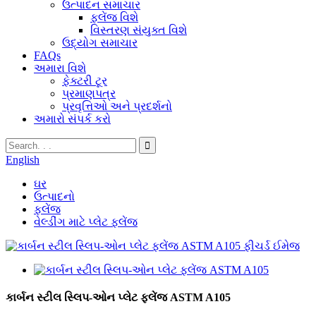
ઉત્પાદન સમાચાર
ફ્લેંજ વિશે
વિસ્તરણ સંયુક્ત વિશે
ઉદ્યોગ સમાચાર
FAQs
અમારા વિશે
ફેક્ટરી ટૂર
પ્રમાણપત્ર
પ્રવૃત્તિઓ અને પ્રદર્શનો
અમારો સંપર્ક કરો
English
ઘર
ઉત્પાદનો
ફ્લેંજ
વેલ્ડીંગ માટે પ્લેટ ફ્લેંજ
કાર્બન સ્ટીલ સ્લિપ-ઓન પ્લેટ ફ્લેંજ ASTM A105