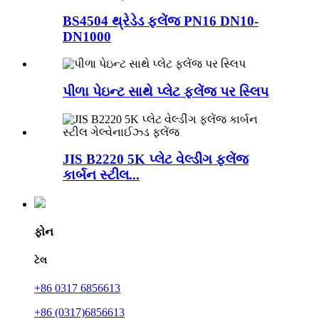
BS4504 થ્રેડેડ ફ્લેંજ PN16 DN10-
DN1000
પીળા પેઇન્ટ સાથે પ્લેટ ફ્લેંજ પર સ્લિપ
JIS B2220 5K પ્લેટ વેલ્ડીંગ ફ્લેંજ
કાર્બન સ્ટીલ...
ફોન
ટેલ
+86 0317 6856613
+86 (0317)6856613