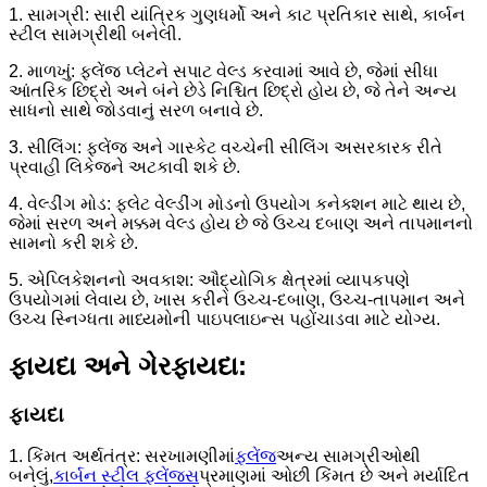
1. સામગ્રી: સારી યાંત્રિક ગુણધર્મો અને કાટ પ્રતિકાર સાથે, કાર્બન
સ્ટીલ સામગ્રીથી બનેલી.
2. માળખું: ફ્લેંજ પ્લેટને સપાટ વેલ્ડ કરવામાં આવે છે, જેમાં સીધા
આંતરિક છિદ્રો અને બંને છેડે નિશ્ચિત છિદ્રો હોય છે, જે તેને અન્ય
સાધનો સાથે જોડવાનું સરળ બનાવે છે.
3. સીલિંગ: ફ્લેંજ અને ગાસ્કેટ વચ્ચેની સીલિંગ અસરકારક રીતે
પ્રવાહી લિકેજને અટકાવી શકે છે.
4. વેલ્ડીંગ મોડ: ફ્લેટ વેલ્ડીંગ મોડનો ઉપયોગ કનેક્શન માટે થાય છે,
જેમાં સરળ અને મક્કમ વેલ્ડ હોય છે જે ઉચ્ચ દબાણ અને તાપમાનનો
સામનો કરી શકે છે.
5. એપ્લિકેશનનો અવકાશ: ઔદ્યોગિક ક્ષેત્રમાં વ્યાપકપણે
ઉપયોગમાં લેવાય છે, ખાસ કરીને ઉચ્ચ-દબાણ, ઉચ્ચ-તાપમાન અને
ઉચ્ચ સ્નિગ્ધતા માધ્યમોની પાઇપલાઇન્સ પહોંચાડવા માટે યોગ્ય.
ફાયદા અને ગેરફાયદા:
ફાયદા
1. કિંમત અર્થતંત્ર: સરખામણીમાં
ફ્લેંજ
અન્ય સામગ્રીઓથી
બનેલું,
કાર્બન સ્ટીલ ફ્લેંજ્સ
પ્રમાણમાં ઓછી કિંમત છે અને મર્યાદિત