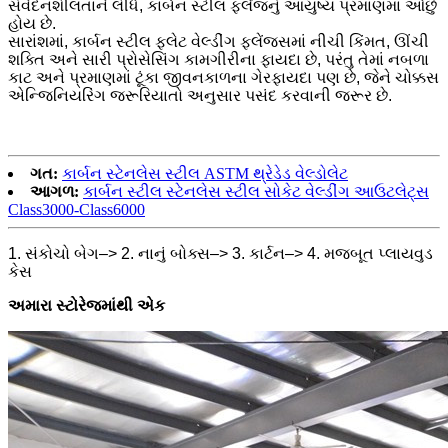
સંવેદનશીલતાને લીધે, કાર્બન સ્ટીલ ફ્લેંજનું આયુષ્ય પ્રમાણમાં ઓછું
હોય છે.
સારાંશમાં, કાર્બન સ્ટીલ ફ્લેટ વેલ્ડીંગ ફ્લેંજ્સમાં નીચી કિંમત, ઊંચી
શક્તિ અને સારી પ્રોસેસિંગ કામગીરીના ફાયદા છે, પરંતુ તેમાં નબળા
કાટ અને પ્રમાણમાં ટૂંકા જીવનકાળના ગેરફાયદા પણ છે, જેને ચોક્કસ
એન્જિનિયરિંગ જરૂરિયાતો અનુસાર પસંદ કરવાની જરૂર છે.
ગત:
કાર્બન સ્ટેનલેસ સ્ટીલ ASTM થ્રેડેડ વેલ્ડોલેટ
આગળ:
કાર્બન સ્ટીલ સ્ટેનલેસ સ્ટીલ સોકેટ વેલ્ડીંગ આઉટલેટ્સ
Class3000-Class6000
1. સંકોચો બેગ–> 2. નાનું બોક્સ–> 3. કાર્ટન–> 4. મજબૂત પ્લાયવુડ
કેસ
અમારા સ્ટોરેજમાંથી એક