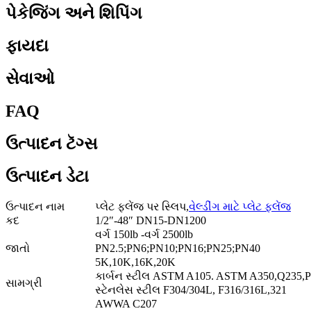
પેકેજિંગ અને શિપિંગ
ફાયદા
સેવાઓ
FAQ
ઉત્પાદન ટૅગ્સ
ઉત્પાદન ડેટા
ઉત્પાદન નામ
પ્લેટ ફ્લેંજ પર સ્લિપ,
વેલ્ડીંગ માટે પ્લેટ ફ્લેંજ
કદ
1/2″-48″ DN15-DN1200
વર્ગ 150lb -વર્ગ 2500lb
જાતો
PN2.5;PN6;PN10;PN16;PN25;PN40
5K,10K,16K,20K
કાર્બન સ્ટીલ ASTM A105. ASTM A350,Q235
સામગ્રી
સ્ટેનલેસ સ્ટીલ F304/304L, F316/316L,321
AWWA C207