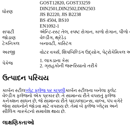
GOST12820, GOST33259
DIN2501,DIN2502,DIN2503
ધોરણ
JIS B2220, JIS B2238
BS 4504, BS10
EN1092-1
સપાટી
એન્ટિ-રસ્ટ તેલ, સ્પષ્ટ રોગાન, કાળો રોગાન, પીળો
જોડાણ
વેલ્ડીંગ, થ્રેડેડ
ટેકનિકલ
બનાવટી, કાસ્ટિંગ
અરજી
વોટર વર્ક્સ, શિપબિલ્ડિંગ ઉદ્યોગ, પેટ્રોકેમિકલ
1. લાકડાના કેસ
પેકેજ
2. ગ્રાહકોની જરૂરિયાતો તરીકે
ઉત્પાદન પરિચય
કાર્બન સ્ટીલ
પ્લેટ ફ્લેંજ પર કાપલી
કાર્બન સ્ટીલના બનેલા ફ્લેટ
વેલ્ડીંગ ફ્લેંજનો એક પ્રકાર છે. તે સામાન્ય રીતે વપરાતું ફ્લેંજ
કનેક્શન સાધન છે, જે સામાન્ય રીતે પાઇપલાઇન્સ, વાલ્વ, પંપ વગેરે
જેવા સાધનોને જોડવા માટે વપરાય છે. તેમાં બે ફ્લેંજ પ્લેટ્સ અને
સીલિંગ ગાસ્કેટનો સમાવેશ થાય છે.
લાક્ષણિકતાઓ