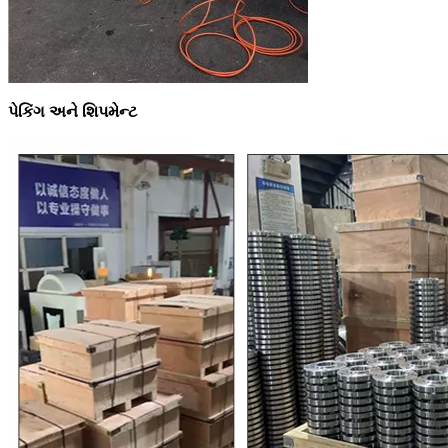
પેકિંગ અને શિપમેન્ટ