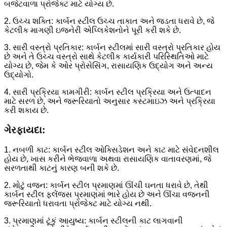
બજેટવાળા પ્રોજેક્ટ માટે યોગ્ય છે.
2. ઉચ્ચ શક્તિ: કાર્બન સ્ટીલ ઉચ્ચ તાકાત અને જડતા ધરાવે છે, જે
કેટલીક માગણી ઇજનેરી એપ્લિકેશનોને પૂરી કરી શકે છે.
3. સારી વસ્ત્રો પ્રતિકાર: કાર્બન સ્ટીલમાં સારી વસ્ત્રો પ્રતિકાર હોય
છે અને તે ઉચ્ચ વસ્ત્રો સાથે કેટલીક કાર્યકારી પરિસ્થિતિઓ માટે
યોગ્ય છે, જેમ કે ઓર પ્રોસેસિંગ, રાસાયણિક ઉદ્યોગ અને અન્ય
ઉદ્યોગો.
4. સારી પ્રક્રિયા કામગીરી: કાર્બન સ્ટીલ પ્રક્રિયા અને ઉત્પાદન
માટે સરળ છે, અને જરૂરિયાતો અનુસાર કસ્ટમાઇઝ અને પ્રક્રિયા
કરી શકાય છે.
ગેરફાયદા:
1. નબળી કાટ: કાર્બન સ્ટીલ ઓક્સિડેશન અને કાટ માટે સંવેદનશીલ
હોય છે, ખાસ કરીને ભેજવાળા અથવા રાસાયણિક વાતાવરણમાં, જે
સરળતાથી કાટનું કારણ બની શકે છે.
2. મોટું વજન: કાર્બન સ્ટીલ પ્રમાણમાં ઊંચી ઘનતા ધરાવે છે, તેથી
કાર્બન સ્ટીલ ફ્લેંજ્સ પ્રમાણમાં ભારે હોય છે અને ઊંચા વજનની
જરૂરિયાતો ધરાવતા પ્રોજેક્ટ માટે યોગ્ય નથી.
3. પ્રમાણમાં ટૂંકું આયુષ્ય: કાર્બન સ્ટીલની કાટ લાગવાની