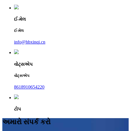
ઈ-મેલ
ઈ-મેલ
info@hbxinqi.cn
વોટ્સએપ
વોટ્સએપ
8618910654220
ટોપ
અમારો સંપર્ક કરો