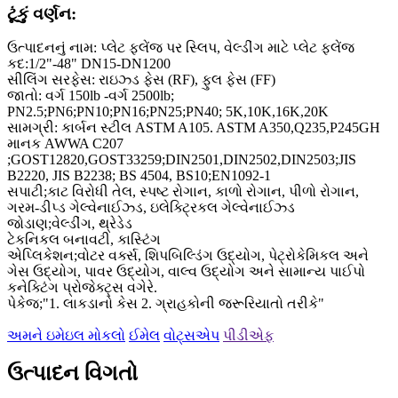
ટૂંકું વર્ણન:
ઉત્પાદનનું નામ: પ્લેટ ફ્લેંજ પર સ્લિપ, વેલ્ડીંગ માટે પ્લેટ ફ્લેંજ
કદ:1/2"-48" DN15-DN1200
સીલિંગ સરફેસ: રાઇઝ્ડ ફેસ (RF), ફુલ ફેસ (FF)
જાતો: વર્ગ 150lb -વર્ગ 2500lb;
PN2.5;PN6;PN10;PN16;PN25;PN40; 5K,10K,16K,20K
સામગ્રી: કાર્બન સ્ટીલ ASTM A105. ASTM A350,Q235,P245GH
માનક AWWA C207
;GOST12820,GOST33259;DIN2501,DIN2502,DIN2503;JIS
B2220, JIS B2238; BS 4504, BS10;EN1092-1
સપાટી;કાટ વિરોધી તેલ, સ્પષ્ટ રોગાન, કાળો રોગાન, પીળો રોગાન,
ગરમ-ડીપ્ડ ગેલ્વેનાઈઝ્ડ, ઇલેક્ટ્રિકલ ગેલ્વેનાઈઝ્ડ
જોડાણ;વેલ્ડીંગ, થ્રેડેડ
ટેકનિકલ બનાવટી, કાસ્ટિંગ
એપ્લિકેશન;વોટર વર્ક્સ, શિપબિલ્ડિંગ ઉદ્યોગ, પેટ્રોકેમિકલ અને
ગેસ ઉદ્યોગ, પાવર ઉદ્યોગ, વાલ્વ ઉદ્યોગ અને સામાન્ય પાઈપો
કનેક્ટિંગ પ્રોજેક્ટ્સ વગેરે.
પેકેજ;"1. લાકડાનો કેસ 2. ગ્રાહકોની જરૂરિયાતો તરીકે"
અમને ઇમેઇલ મોકલો
ઈમેલ
વોટ્સએપ
પીડીએફ
ઉત્પાદન વિગતો