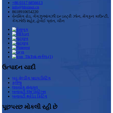
+86 0317 6856613
info@hbxinqi.cn
8618910654220
વેનમિંગ રોડ, ગેંગઝુઆંગઝી ઇન્ડસ્ટ્રી ઝોન, મેંગકુન કાઉન્ટી,
કેંગઝોઉ શહેર, હેબેઈ પ્રાંત, ચીન
ઉત્પાદન યાદી
બટ્ટ વેલ્ડીંગ પાઇપ ફિટિંગ
ફ્લેંજ
લવચીક સંયુક્ત
બનાવટી SW ફિટિંગ્સ
બનાવટી થ્રેડેડ ફિટિંગ
પૂછપરછ મોકલી રહી છે