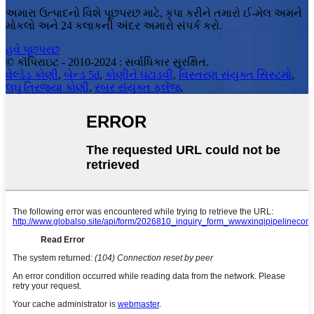
અમારા ઉત્પાદનો વિશે પૂછપરછ માટે, કૃપા કરીને તમારો ઈ-મેલ અમને
મોકલો અને 24 કલાકની અંદર અમારો સંપર્ક કરો.
હવે પૂછપરછ
© કૉપિરાઇટ - 2010-2024 : સર્વાધિકાર સુરક્ષિત.
વેલ્ડેડ કોણી
,
બેન્ડ 5d
,
કોણીને ઘટાડવી
,
વિસ્તરણ સંયુક્ત સિસ્ટમો
,
લઘુ ત્રિજ્યા કોણી
,
રબર સંયુક્ત ફ્લેંજ
,