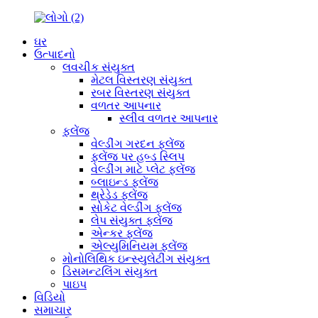
ઘર
ઉત્પાદનો
લવચીક સંયુક્ત
મેટલ વિસ્તરણ સંયુક્ત
રબર વિસ્તરણ સંયુક્ત
વળતર આપનાર
સ્લીવ વળતર આપનાર
ફ્લેંજ
વેલ્ડીંગ ગરદન ફ્લેંજ
ફ્લેંજ પર હબ્ડ સ્લિપ
વેલ્ડીંગ માટે પ્લેટ ફ્લેંજ
બ્લાઇન્ડ ફ્લેંજ
થ્રેડેડ ફ્લેંજ
સોકેટ વેલ્ડીંગ ફ્લેંજ
લેપ સંયુક્ત ફ્લેંજ
એન્કર ફ્લેંજ
એલ્યુમિનિયમ ફ્લેંજ
મોનોલિથિક ઇન્સ્યુલેટીંગ સંયુક્ત
ડિસમન્ટલિંગ સંયુક્ત
પાઇપ
વિડિયો
સમાચાર