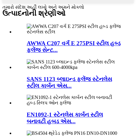
તમારો સંદેશ અહીં લખો અને અમને મોકલો
ઉત્પાદનોની શ્રેણીઓ
AWWA C207 વર્ગ E 275PSI સ્ટીલ હબ્ડ
ફ્લેંજ સેન્ટ...
SANS 1123 બ્લાઇન્ડ ફ્લેંજ સ્ટેનલેસ
સ્ટીલ કાર્બન એસ...
EN1092-1 સ્ટેનલેસ કાર્બન સ્ટીલ
બનાવટી હબડ એસ...