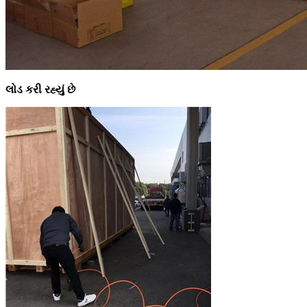
લોડ કરી રહ્યું છે