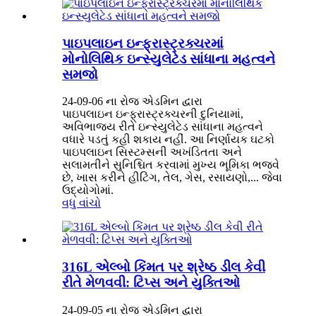
પાઇપલાઇન ઇન્ફ્રાસ્ટ્રક્ચરમાં
મોનોલિથિક ઇન્સ્યુલેટેડ સાંધાના મહત્વને
સમજો
24-09-06 ના રોજ એડમિન દ્વારા
પાઇપલાઇન ઇન્ફ્રાસ્ટ્રક્ચરની દુનિયામાં,
અવિભાજ્ય રીતે ઇન્સ્યુલેટેડ સાંધાના મહત્વને
વધારે પડતું કહી શકાય નહીં. આ નિર્ણાયક ઘટકો
પાઇપલાઇન સિસ્ટમ્સની અખંડિતતા અને
સલામતીને સુનિશ્ચિત કરવામાં મુખ્ય ભૂમિકા ભજવે
છે, ખાસ કરીને હીટિંગ, તેલ, ગેસ, રસાયણો,... જેવા
ઉદ્યોગોમાં.
વધુ વાંચો
316L એલ્બો કિંમત પર શ્રેષ્ઠ ડીલ કેવી
રીતે મેળવવી: ટિપ્સ અને યુક્તિઓ
24-09-05 ના રોજ એડમિન દ્વારા