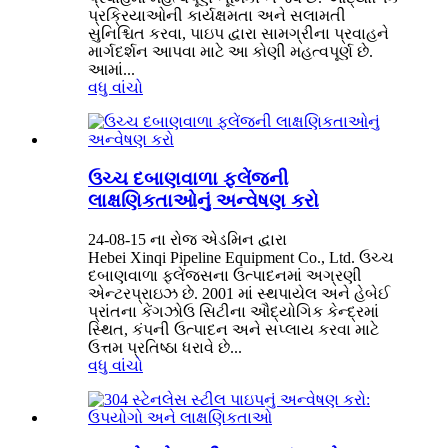
પ્રક્રિયાઓની કાર્યક્ષમતા અને સલામતી
સુનિશ્ચિત કરવા, પાઇપ દ્વારા સામગ્રીના પ્રવાહને
માર્ગદર્શન આપવા માટે આ કોણી મહત્વપૂર્ણ છે.
આમાં...
વધુ વાંચો
ઉચ્ચ દબાણવાળા ફ્લેંજની
લાક્ષણિકતાઓનું અન્વેષણ કરો
24-08-15 ના રોજ એડમિન દ્વારા
Hebei Xinqi Pipeline Equipment Co., Ltd. ઉચ્ચ
દબાણવાળા ફ્લેંજ્સના ઉત્પાદનમાં અગ્રણી
એન્ટરપ્રાઇઝ છે. 2001 માં સ્થપાયેલ અને હેબેઈ
પ્રાંતના કેંગઝોઉ સિટીના ઔદ્યોગિક કેન્દ્રમાં
સ્થિત, કંપની ઉત્પાદન અને સપ્લાય કરવા માટે
ઉત્તમ પ્રતિષ્ઠા ધરાવે છે...
વધુ વાંચો