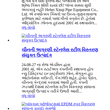
શું તમે વર્ગ 600 ફ્લેંજ માટે બજારમાં છો અને
શ્રેષ્ઠ કિંમત શોધી રહ્યાં છો? લાંબા સમય સુધી
અચકાવું નહીં! Hebei Xinqi Pipe Equipment Co.,
Ltd. એ સ્પર્ધાત્મક કિંમતો પર ઉચ્ચ-ગુણવત્તાવાળા
ફ્લેંજ્સ માટે તમારો પસંદગીનો સ્ત્રોત છે. હેબેમાં
ઔદ્યોગિક ઝોનના હૃદયમાં 2001 માં સ્થપાયેલ...
વધુ વાંચો
ચીનની અગ્રણી સ્ટેનલેસ સ્ટીલ વિસ્તરણ
સંયુક્ત ઉત્પાદક
24-08-27 ના રોજ એડમિન દ્વારા
2001 માં, એક સ્ટાર્ટઅપ કંપનીની સ્થાપના હોપ
ન્યુ ડિસ્ટ્રિક્ટ ઇન્ડસ્ટ્રીયલ ઝોન, મેંગકુન હુઇ
ઓટોનોમસ કાઉન્ટી, કેંગઝોઉ શહેર, હેબેઇ પ્રાંત,
ચીનના કેન્દ્રમાં કરવામાં આવી હતી. કંપની
ઝડપથી દેશમાં સ્ટેનલેસ સ્ટીલ વિસ્તરણ સાંધાના
અગ્રણી ઉત્પાદક તરીકે ઉભરી આવી...
વધુ વાંચો