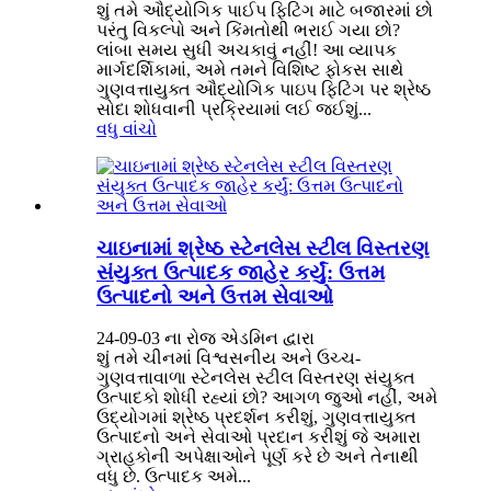
શું તમે ઔદ્યોગિક પાઈપ ફિટિંગ માટે બજારમાં છો
પરંતુ વિકલ્પો અને કિંમતોથી ભરાઈ ગયા છો?
લાંબા સમય સુધી અચકાવું નહીં! આ વ્યાપક
માર્ગદર્શિકામાં, અમે તમને વિશિષ્ટ ફોકસ સાથે
ગુણવત્તાયુક્ત ઔદ્યોગિક પાઇપ ફિટિંગ પર શ્રેષ્ઠ
સોદા શોધવાની પ્રક્રિયામાં લઈ જઈશું...
વધુ વાંચો
ચાઇનામાં શ્રેષ્ઠ સ્ટેનલેસ સ્ટીલ વિસ્તરણ
સંયુક્ત ઉત્પાદક જાહેર કર્યું: ઉત્તમ
ઉત્પાદનો અને ઉત્તમ સેવાઓ
24-09-03 ના રોજ એડમિન દ્વારા
શું તમે ચીનમાં વિશ્વસનીય અને ઉચ્ચ-
ગુણવત્તાવાળા સ્ટેનલેસ સ્ટીલ વિસ્તરણ સંયુક્ત
ઉત્પાદકો શોધી રહ્યાં છો? આગળ જુઓ નહીં, અમે
ઉદ્યોગમાં શ્રેષ્ઠ પ્રદર્શન કરીશું, ગુણવત્તાયુક્ત
ઉત્પાદનો અને સેવાઓ પ્રદાન કરીશું જે અમારા
ગ્રાહકોની અપેક્ષાઓને પૂર્ણ કરે છે અને તેનાથી
વધુ છે. ઉત્પાદક અમે...