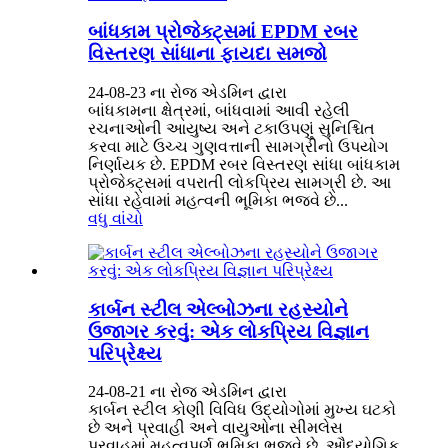
બાંધકામ પ્રોજેક્ટ્સમાં EPDM રબર
વિસ્તરણ સાંધાના ફાયદા સમજો
24-08-23 ના રોજ એડમિન દ્વારા
બાંધકામના ક્ષેત્રમાં, બાંધવામાં આવી રહેલી
રચનાઓની આયુષ્ય અને ટકાઉપણું સુનિશ્ચિત
કરવા માટે ઉચ્ચ ગુણવત્તાની સામગ્રીનો ઉપયોગ
નિર્ણાયક છે. EPDM રબર વિસ્તરણ સાંધા બાંધકામ
પ્રોજેક્ટ્સમાં વપરાતી લોકપ્રિય સામગ્રી છે. આ
સાંધા રહેવામાં મહત્વની ભૂમિકા ભજવે છે...
વધુ વાંચો
કાર્બન સ્ટીલ એલ્બોઝના રહસ્યોને
ઉજાગર કરવું: એક લોકપ્રિય વિજ્ઞાન
પરિપ્રેક્ષ્ય
24-08-21 ના ​​રોજ એડમિન દ્વારા
કાર્બન સ્ટીલ કોણી વિવિધ ઉદ્યોગોમાં મુખ્ય ઘટકો
છે અને પ્રવાહી અને વાયુઓના સીમલેસ
પ્રવાહમાં મહત્વપૂર્ણ ભૂમિકા ભજવે છે. ઔદ્યોગિક