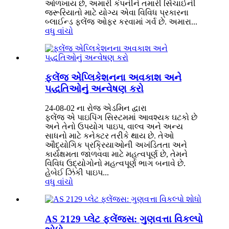
ઓળખાય છે, અમારી કંપનીને તમારી સિંચાઈની
જરૂરિયાતો માટે યોગ્ય એવા વિવિધ પ્રકારના
બ્લાઈન્ડ ફ્લેંજ ઓફર કરવામાં ગર્વ છે. અમારા...
વધુ વાંચો
ફ્લેંજ એપ્લિકેશનના અવકાશ અને
પદ્ધતિઓનું અન્વેષણ કરો
24-08-02 ના રોજ એડમિન દ્વારા
ફ્લેંજ એ પાઇપિંગ સિસ્ટમમાં આવશ્યક ઘટકો છે
અને તેનો ઉપયોગ પાઇપ, વાલ્વ અને અન્ય
સાધનો માટે કનેક્ટર તરીકે થાય છે. તેઓ
ઔદ્યોગિક પ્રક્રિયાઓની અખંડિતતા અને
કાર્યક્ષમતા જાળવવા માટે મહત્વપૂર્ણ છે, તેમને
વિવિધ ઉદ્યોગોનો મહત્વપૂર્ણ ભાગ બનાવે છે.
હેબેઈ ઝિંકી પાઇપ...
વધુ વાંચો
AS 2129 પ્લેટ ફ્લેંજ્સ: ગુણવત્તા વિકલ્પો