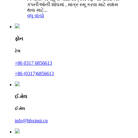
કંપનીઓની શોધમાં , માત્ર સ્મૂ કરવા માટે સક્ષમ
થવા માટે...
વધુ વાંચો
ફોન
ટેલ
+86 0317 6856613
+86 (0317)6856613
ઈ-મેલ
ઈ-મેલ
info@hbxinqi.cn