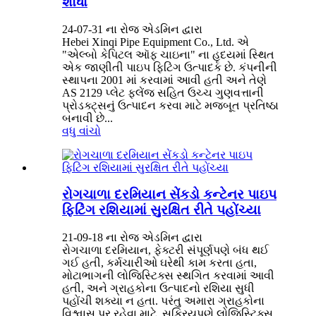
શોધો
24-07-31 ના રોજ એડમિન દ્વારા
Hebei Xinqi Pipe Equipment Co., Ltd. એ
"એલ્બો કેપિટલ ઑફ ચાઇના" ના હૃદયમાં સ્થિત
એક જાણીતી પાઇપ ફિટિંગ ઉત્પાદક છે. કંપનીની
સ્થાપના 2001 માં કરવામાં આવી હતી અને તેણે
AS 2129 પ્લેટ ફ્લેંજ સહિત ઉચ્ચ ગુણવત્તાની
પ્રોડક્ટ્સનું ઉત્પાદન કરવા માટે મજબૂત પ્રતિષ્ઠા
બનાવી છે...
વધુ વાંચો
રોગચાળા દરમિયાન સેંકડો કન્ટેનર પાઇપ
ફિટિંગ રશિયામાં સુરક્ષિત રીતે પહોંચ્યા
21-09-18 ના રોજ એડમિન દ્વારા
રોગચાળા દરમિયાન, ફેક્ટરી સંપૂર્ણપણે બંધ થઈ
ગઈ હતી, કર્મચારીઓ ઘરેથી કામ કરતા હતા,
મોટાભાગની લોજિસ્ટિક્સ સ્થગિત કરવામાં આવી
હતી, અને ગ્રાહકોના ઉત્પાદનો રશિયા સુધી
પહોંચી શક્યા ન હતા. પરંતુ અમારા ગ્રાહકોના
વિશ્વાસ પર રહેવા માટે, સક્રિયપણે લોજિસ્ટિક્સ