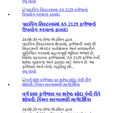
વધુ વાંચો
પાઇપિંગ સિસ્ટમ્સમાં AS 2129 ફ્લેંજનો
ઉપયોગ કરવાના ફાયદા
24-08-30 ના રોજ એડમિન દ્વારા
પાઇપિંગ સિસ્ટમ્સના ક્ષેત્રમાં, ફ્લેંજની પસંદગી
સિસ્ટમની એકંદર કાર્યક્ષમતા અને સલામતીને
સુનિશ્ચિત કરવામાં મહત્વપૂર્ણ ભૂમિકા ભજવે છે.
વિવિધ પ્રકારના ફ્લેંજ્સમાં, AS 2129 ફ્લેંજ તેની
શ્રેષ્ઠ ગુણવત્તા અને ફાયદા માટે અલગ છે. આ
ફ્લેંજ્સ અને બેલો, લહેરિયું સી...
વધુ વાંચો
વર્ગ 600 ફ્લેંજ્સ પર શ્રેષ્ઠ સોદા કેવી રીતે
શોધવી: કિંમત સરખામણી માર્ગદર્શિકા
24-08-29 ના રોજ એડમિન દ્વારા