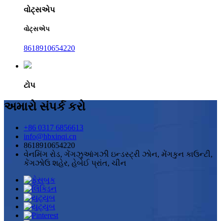
વોટ્સએપ
વોટ્સએપ
8618910654220
ટોપ
અમારો સંપર્ક કરો
+86 0317 6856613
info@hbxinqi.cn
8618910654220
વેનમિંગ રોડ, ગેંગઝુઆંગઝી ઇન્ડસ્ટ્રી ઝોન, મેંગકુન કાઉન્ટી,
કેંગઝોઉ શહેર, હેબેઈ પ્રાંત, ચીન