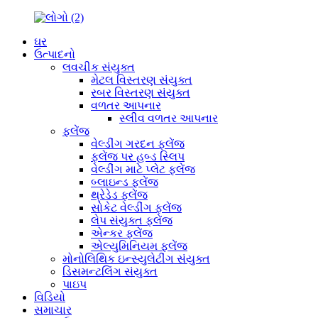
ઘર
ઉત્પાદનો
લવચીક સંયુક્ત
મેટલ વિસ્તરણ સંયુક્ત
રબર વિસ્તરણ સંયુક્ત
વળતર આપનાર
સ્લીવ વળતર આપનાર
ફ્લેંજ
વેલ્ડીંગ ગરદન ફ્લેંજ
ફ્લેંજ પર હબ્ડ સ્લિપ
વેલ્ડીંગ માટે પ્લેટ ફ્લેંજ
બ્લાઇન્ડ ફ્લેંજ
થ્રેડેડ ફ્લેંજ
સોકેટ વેલ્ડીંગ ફ્લેંજ
લેપ સંયુક્ત ફ્લેંજ
એન્કર ફ્લેંજ
એલ્યુમિનિયમ ફ્લેંજ
મોનોલિથિક ઇન્સ્યુલેટીંગ સંયુક્ત
ડિસમન્ટલિંગ સંયુક્ત
પાઇપ
વિડિયો
સમાચાર