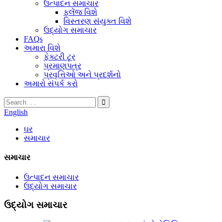
ઉત્પાદન સમાચાર
ફ્લેંજ વિશે
વિસ્તરણ સંયુક્ત વિશે
ઉદ્યોગ સમાચાર
FAQs
અમારા વિશે
ફેક્ટરી ટૂર
પ્રમાણપત્ર
પ્રવૃત્તિઓ અને પ્રદર્શનો
અમારો સંપર્ક કરો
English
ઘર
સમાચાર
સમાચાર
ઉત્પાદન સમાચાર
ઉદ્યોગ સમાચાર
ઉદ્યોગ સમાચાર