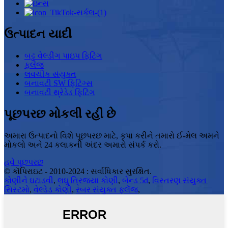
ઉત્પાદન યાદી
બટ્ટ વેલ્ડીંગ પાઇપ ફિટિંગ
ફ્લેંજ
લવચીક સંયુક્ત
બનાવટી SW ફિટિંગ્સ
બનાવટી થ્રેડેડ ફિટિંગ
પૂછપરછ મોકલી રહી છે
અમારા ઉત્પાદનો વિશે પૂછપરછ માટે, કૃપા કરીને તમારો ઈ-મેલ અમને
મોકલો અને 24 કલાકની અંદર અમારો સંપર્ક કરો.
હવે પૂછપરછ
© કૉપિરાઇટ - 2010-2024 : સર્વાધિકાર સુરક્ષિત.
કોણીને ઘટાડવી
,
લઘુ ત્રિજ્યા કોણી
,
બેન્ડ 5d
,
વિસ્તરણ સંયુક્ત
સિસ્ટમો
,
વેલ્ડેડ કોણી
,
રબર સંયુક્ત ફ્લેંજ
,