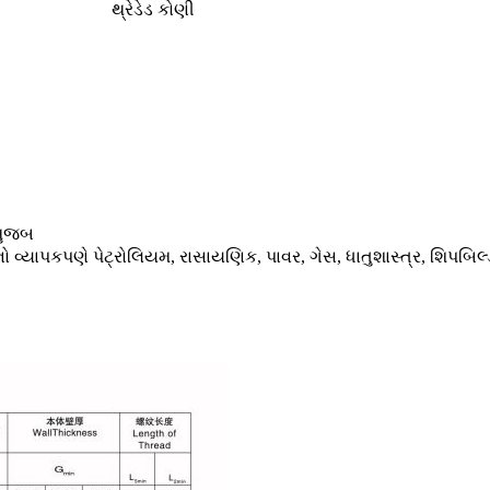
થ્રેડેડ કોણી
મુજબ
ંગનો વ્યાપકપણે પેટ્રોલિયમ, રાસાયણિક, પાવર, ગેસ, ધાતુશાસ્ત્ર, શિપબિ