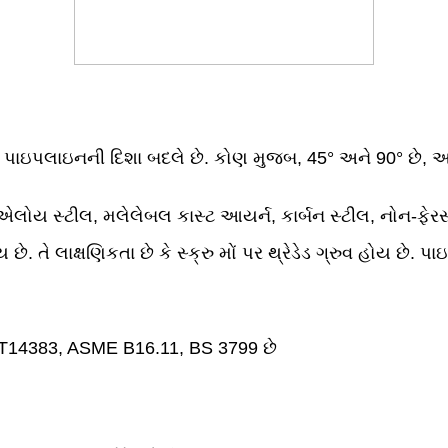
મમાં પાઇપલાઇનની દિશા બદલે છે. કોણ મુજબ, 45° અને 90° છ
 એલોય સ્ટીલ, મલેલેબલ કાસ્ટ આયર્ન, કાર્બન સ્ટીલ, નોન-ફેરસ 
ય છે. તે લાક્ષણિકતા છે કે સ્ક્રુ મોં પર થ્રેડેડ ગ્રુવ હોય છે.
GB/T14383, ASME B16.11, BS 3799 છે