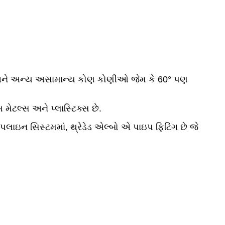
ે, અને અન્ય અસામાન્ય કોણ કોણીઓ જેમ કે 60° પણ
મેટલ્સ અને પ્લાસ્ટિક્સ છે.
 પાઇપલાઇન સિસ્ટમમાં, થ્રેડેડ એલ્બો એ પાઇપ ફિટિંગ છે જે