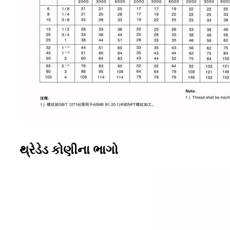
થ્રેડેડ કોણીના ભાગો