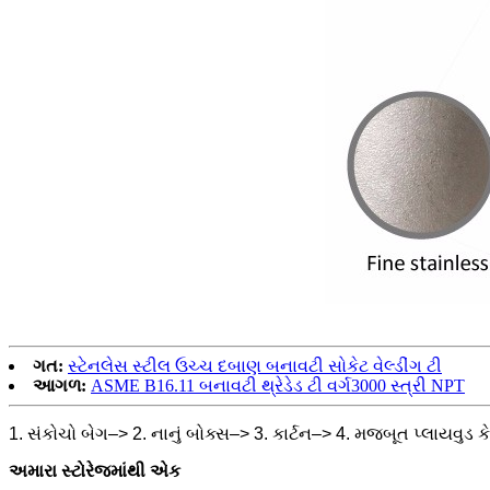
ગત:
સ્ટેનલેસ સ્ટીલ ઉચ્ચ દબાણ બનાવટી સોકેટ વેલ્ડીંગ ટી
આગળ:
ASME B16.11 બનાવટી થ્રેડેડ ટી વર્ગ3000 સ્ત્રી NPT
1. સંકોચો બેગ–> 2. નાનું બોક્સ–> 3. કાર્ટન–> 4. મજબૂત પ્લાયવુડ ક
અમારા સ્ટોરેજમાંથી એક