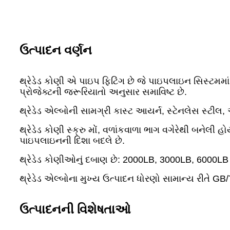
ઉત્પાદન વર્ણન
થ્રેડેડ કોણી એ પાઇપ ફિટિંગ છે જે પાઇપલાઇન સિસ્ટ
પ્રોજેક્ટની જરૂરિયાતો અનુસાર સમાવિષ્ટ છે.
થ્રેડેડ એલ્બોની સામગ્રી કાસ્ટ આયર્ન, સ્ટેનલેસ સ્ટીલ,
થ્રેડેડ કોણી સ્ક્રુ મોં, વળાંકવાળા ભાગ વગેરેથી બનેલી હો
પાઇપલાઇનની દિશા બદલે છે.
થ્રેડેડ કોણીઓનું દબાણ છે: 2000LB, 3000LB, 6000LB
થ્રેડેડ એલ્બોના મુખ્ય ઉત્પાદન ધોરણો સામાન્ય રીતે 
ઉત્પાદનની વિશેષતાઓ