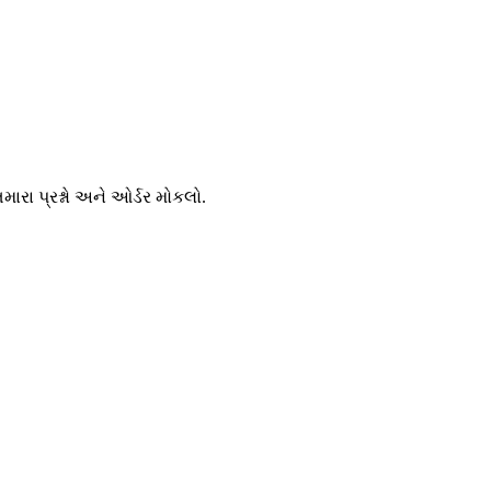
રા પ્રશ્નો અને ઓર્ડર મોકલો.