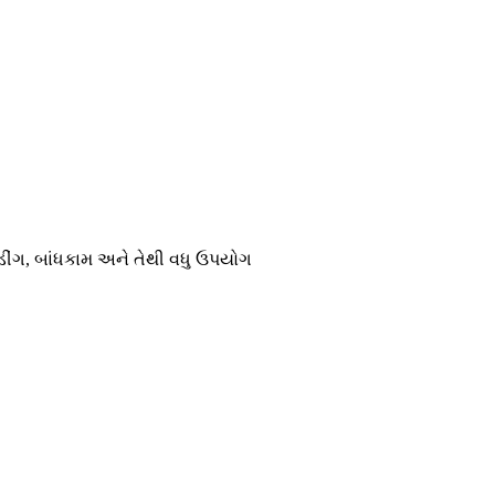
લ્ડીંગ, બાંધકામ અને તેથી વધુ ઉપયોગ