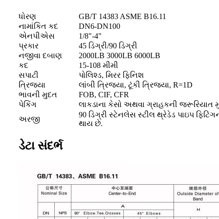
ધોરણ
GB/T 14383 ASME B16.11
નામાંકિત કદ
DN6-DN100
એનપીએસ
1/8"-4"
પ્રકાર
45 ડિગ્રી/90 ડિગ્રી
નજીવા દબાણ
2000LB 3000LB 6000LB
કદ
15-108 મીમી
સપાટી
પોલિશ્ડ, મિરર ફિનિશ
ત્રિજ્યા
લાંબી ત્રિજ્યા, ટૂંકી ત્રિજ્યા, R=1D
ભાવની મુદત
FOB, CIF, CFR
પેકિંગ
લાકડાના કેસો અથવા ગ્રાહકની જરૂરિયાત 
90 ડિગ્રી સ્ટેનલેસ સ્ટીલ થ્રેડેડ પાઇપ ફિટિ
અરજી
થાય છે.
ડેટા સંદર્ભ