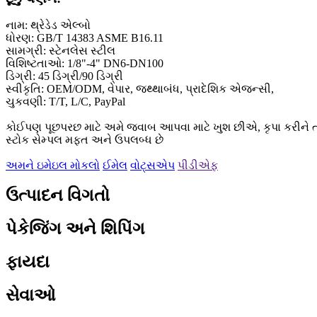
નામ: થ્રેડેડ એલ્બો
ધોરણ: GB/T 14383 ASME B16.11
સામગ્રી: સ્ટેનલેસ સ્ટીલ
વિશિષ્ટતાઓ: 1/8"-4" DN6-DN100
ડિગ્રી: 45 ડિગ્રી/90 ડિગ્રી
સ્વીકૃતિ: OEM/ODM, વેપાર, જથ્થાબંધ, પ્રાદેશિક એજન્સી,
ચુકવણી: T/T, L/C, PayPal
કોઈપણ પૂછપરછ માટે અમે જવાબ આપવા માટે ખુશ છીએ, કૃપા કરીને તમા
સ્ટોક સેમ્પલ મફત અને ઉપલબ્ધ છે
અમને ઇમેઇલ મોકલો
ઈમેલ
વોટ્સએપ
પીડીએફ
ઉત્પાદન વિગતો
પેકેજિંગ અને શિપિંગ
ફાયદા
સેવાઓ