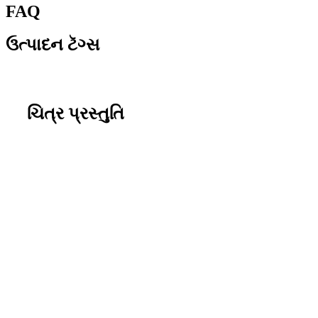
FAQ
ઉત્પાદન ટૅગ્સ
ચિત્ર પ્રસ્તુતિ