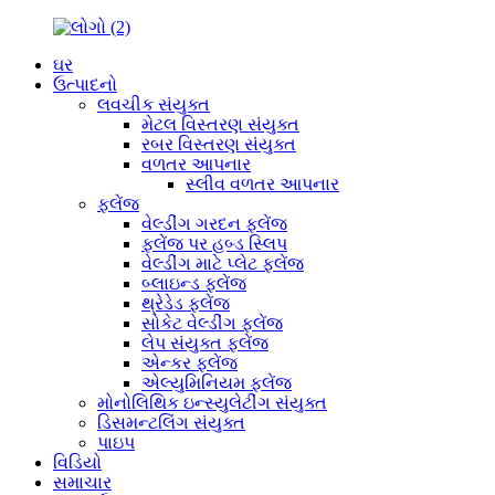
ઘર
ઉત્પાદનો
લવચીક સંયુક્ત
મેટલ વિસ્તરણ સંયુક્ત
રબર વિસ્તરણ સંયુક્ત
વળતર આપનાર
સ્લીવ વળતર આપનાર
ફ્લેંજ
વેલ્ડીંગ ગરદન ફ્લેંજ
ફ્લેંજ પર હબ્ડ સ્લિપ
વેલ્ડીંગ માટે પ્લેટ ફ્લેંજ
બ્લાઇન્ડ ફ્લેંજ
થ્રેડેડ ફ્લેંજ
સોકેટ વેલ્ડીંગ ફ્લેંજ
લેપ સંયુક્ત ફ્લેંજ
એન્કર ફ્લેંજ
એલ્યુમિનિયમ ફ્લેંજ
મોનોલિથિક ઇન્સ્યુલેટીંગ સંયુક્ત
ડિસમન્ટલિંગ સંયુક્ત
પાઇપ
વિડિયો
સમાચાર