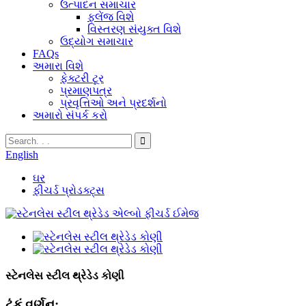
ઉત્પાદન સમાચાર
ફ્લેંજ વિશે
વિસ્તરણ સંયુક્ત વિશે
ઉદ્યોગ સમાચાર
FAQs
અમારા વિશે
ફેક્ટરી ટૂર
પ્રમાણપત્ર
પ્રવૃત્તિઓ અને પ્રદર્શનો
અમારો સંપર્ક કરો
English
ઘર
ફીચર્ડ પ્રોડક્ટ્સ
સ્ટેનલેસ સ્ટીલ થ્રેડેડ કોણી
ટૂંકું વર્ણન: